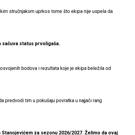
skim stručnjakom uprkos tome što ekipa nije uspela da
a sačuva status prvoligaša.
svojenih bodova i rezultata koje je ekipa beležila od
a predvodi tim u pokušaju povratka u najjači rang
m Stanojevićem za sezonu 2026/2027. Želimo da ovaj