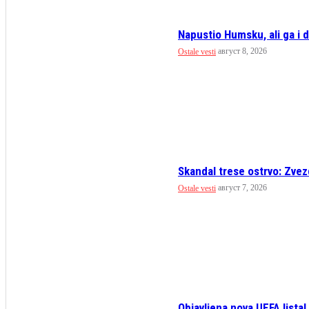
Napustio Humsku, ali ga i da
август 8, 2026
Ostale vesti
Skandal trese ostrvo: Zvez
август 7, 2026
Ostale vesti
Objavljena nova UEFA lista! 