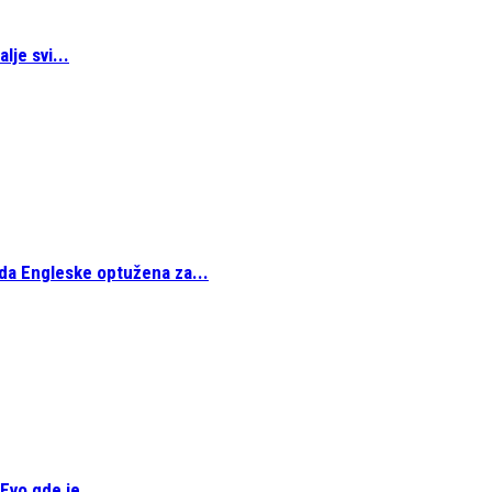
lje svi...
da Engleske optužena za...
Evo gde je...