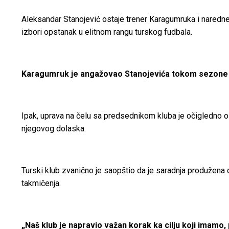
Aleksandar Stanojević ostaje trener Karagumruka i naredne
izbori opstanak u elitnom rangu turskog fudbala.
Karagumruk je angažovao Stanojevića tokom sezone sa c
Ipak, uprava na čelu sa predsednikom kluba je očigledno o
njegovog dolaska.
Turski klub zvanično je saopštio da je saradnja produžena
takmičenja.
„Naš klub je napravio važan korak ka cilju koji ima