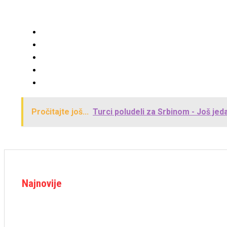
Pročitajte još...
Turci poludeli za Srbinom - Još jed
Najnovije