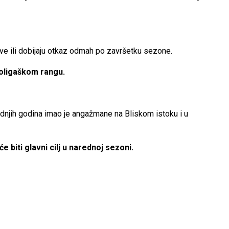
ve ili dobijaju otkaz odmah po završetku sezone.
ugoligaškom rangu.
slednjih godina imao je angažmane na Bliskom istoku i u
 biti glavni cilj u narednoj sezoni.