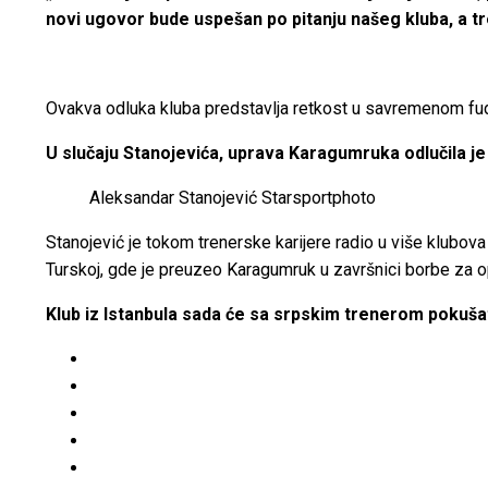
novi ugovor bude uspešan po pitanju našeg kluba, a 
Ovakva odluka kluba predstavlja retkost u savremenom fudb
U slučaju Stanojevića, uprava Karagumruka odlučila je d
Aleksandar Stanojević
Starsportphoto
Stanojević je tokom trenerske karijere radio u više klubova 
Turskoj, gde je preuzeo Karagumruk u završnici borbe za 
Klub iz Istanbula sada će sa srpskim trenerom pokušati