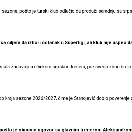
 sezone, pošto je turski klub odlučio da produži saradnju sa srp
iljem da izbori ostanak u Superligi, ali klub nije uspeo d
stala zadovoljna učinkom srpskog trenera, pre svega zbog broja o
 do kraja sezone 2026/2027, čime je Stanojević dobio poverenje d
mo, pošto je obnovio ugovor sa glavnim trenerom Aleksandro