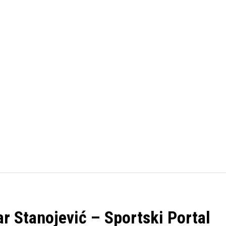
FUDBAL
KOŠARKA
OSTALI SPORTOVI
TENIS
r Stanojević – Sportski Portal