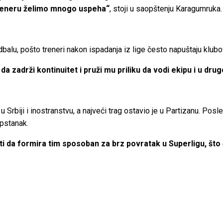
treneru želimo mnogo uspeha“
, stoji u saopštenju Karagumruka.
alu, pošto treneri nakon ispadanja iz lige često napuštaju klubo
a zadrži kontinuitet i pruži mu priliku da vodi ekipu i u dr
u Srbiji i inostranstvu, a najveći trag ostavio je u Partizanu. Po
opstanak.
 da formira tim sposoban za brz povratak u Superligu, što će