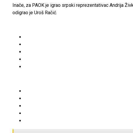
Inače, za PAOK je igrao srpski reprezentativac Andrija Živk
odigrao je Uroš Račić.