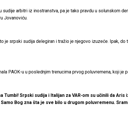
sudije arbitri iz inostranstva, pa je tako pravdu u solunskom der
tru Jovanoviću.
to je srpski sudija delegiran i tražio je njegovo izuzeće. Ipak, do
la PAOK-u u poslednjim trenucima prvog poluvremena, koji je p
 Tumbi! Srpski sudija i Italijan za VAR-om su učinili da Aris 
as. Samo Bog zna šta je sve bilo u drugom poluvremenu. Sram