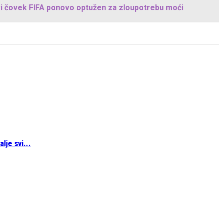
rvi čovek FIFA ponovo optužen za zloupotrebu moći
lje svi...