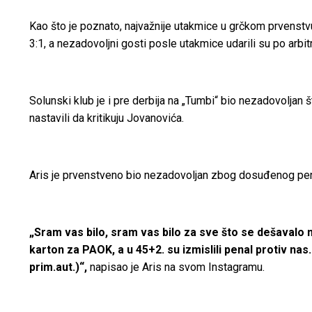
Kao što je poznato, najvažnije utakmice u grčkom prvenstvu 
3:1, a nezadovoljni gosti posle utakmice udarili su po arbi
Solunski klub je i pre derbija na „Tumbi“ bio nezadovoljan š
nastavili da kritikuju Jovanovića.
Aris je prvenstveno bio nezadovoljan
zbog dosuđenog pena
„Sram vas bilo, sram vas bilo za sve što se dešavalo na
karton za PAOK, a u 45+2. su izmislili penal protiv n
prim.aut.)“,
napisao je Aris na svom Instagramu.