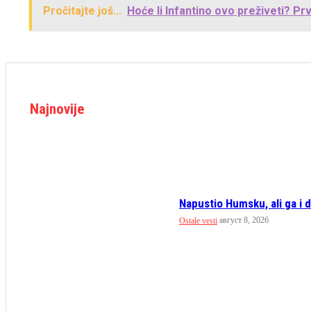
Pročitajte još...
Hoće li Infantino ovo preživeti? P
Najnovije
Napustio Humsku, ali ga i da
август 8, 2026
Ostale vesti