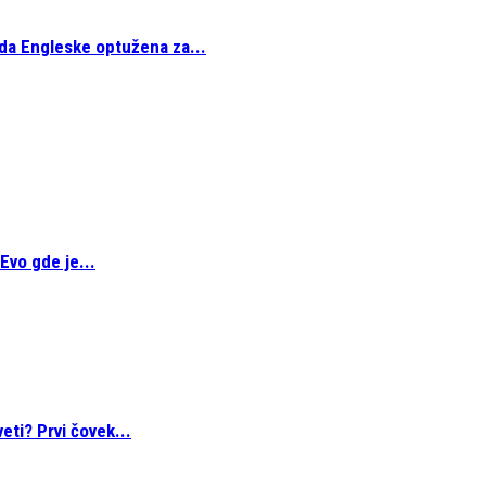
da Engleske optužena za...
Evo gde je...
eti? Prvi čovek...