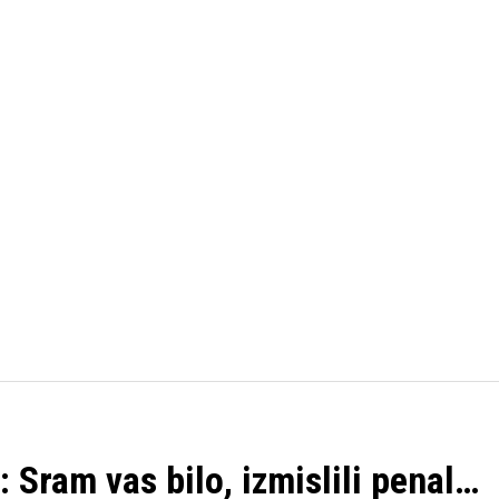
FUDBAL
KOŠARKA
OSTALI SPORTOVI
TENIS
: Sram vas bilo, izmislili penal…