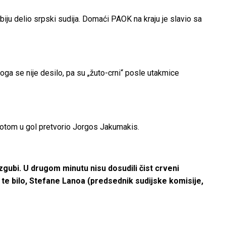
biju delio srpski sudija. Domaći PAOK na kraju je slavio sa
 toga se nije desilo, pa su „žuto-crni“ posle utakmice
otom u gol pretvorio Jorgos Jakumakis.
izgubi. U drugom minutu nisu dosudili čist crveni
 te bilo, Stefane Lanoa (predsednik sudijske komisije,