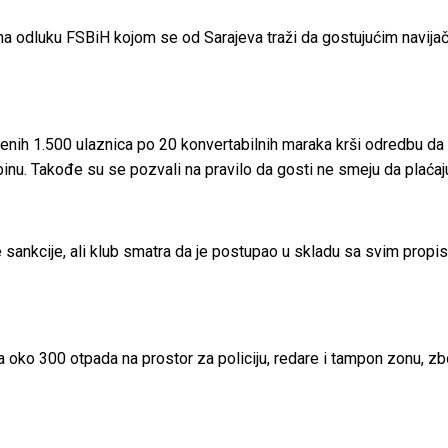
 na odluku FSBiH kojom se od Sarajeva traži da gostujućim navijač
uđenih 1.500 ulaznica po 20 konvertabilnih maraka krši odredbu d
binu. Takođe su se pozvali na pravilo da gosti ne smeju da plaćaj
sankcije, ali klub smatra da je postupao u skladu sa svim propi
a oko 300 otpada na prostor za policiju, redare i tampon zonu, zb