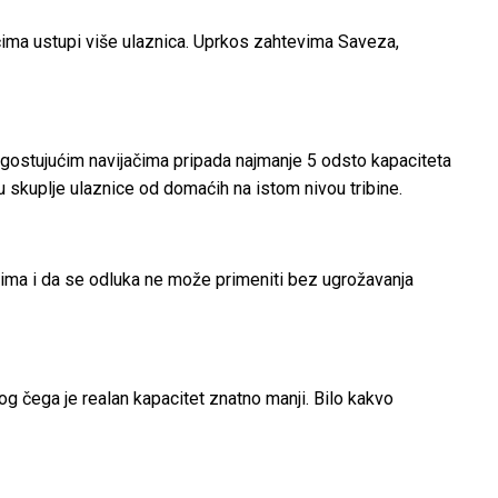
ima ustupi više ulaznica.
Uprkos zahtevima Saveza,
a gostujućim navijačima pripada najmanje 5 odsto kapaciteta
u skuplje ulaznice od domaćih na istom nivou tribine.
sima i da se odluka ne može primeniti bez ugrožavanja
og čega je realan kapacitet znatno manji. Bilo kakvo