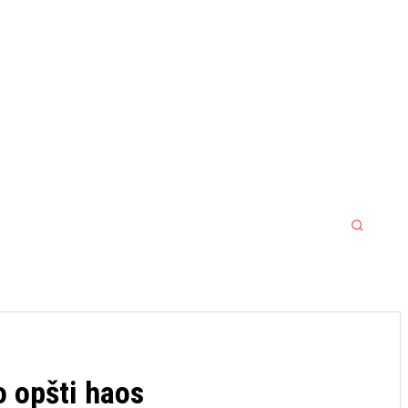
MORE
MMA
SPORT SRBIJA JACKPOT
o opšti haos