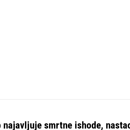
FUDBAL
KOŠARKA
OSTALI SPORTOVI
TENIS
 najavljuje smrtne ishode, nasta