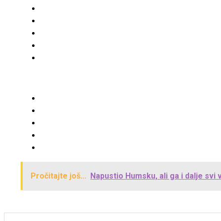
Pročitajte još...
Napustio Humsku, ali ga i dalje svi v