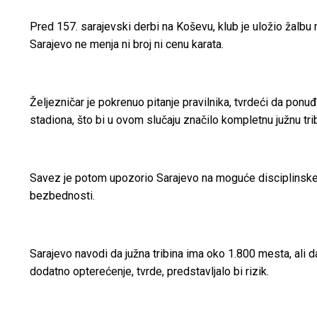
Pred 157. sarajevski derbi na Koševu, klub je uložio žalbu
Sarajevo ne menja ni broj ni cenu karata.
Željezničar je pokrenuo pitanje pravilnika, tvrdeći da pon
stadiona, što bi u ovom slučaju značilo kompletnu južnu tri
Savez je potom upozorio Sarajevo na moguće disciplinske 
bezbednosti.
Sarajevo navodi da južna tribina ima oko 1.800 mesta, ali d
dodatno opterećenje, tvrde, predstavljalo bi rizik.