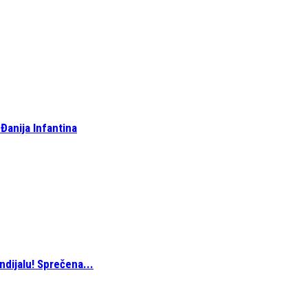
 Đanija Infantina
ndijalu! Sprečena...