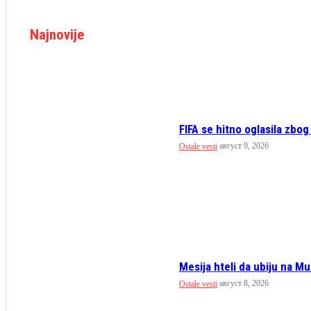
Najnovije
FIFA se hitno oglasila zbog
август 9, 2026
Ostale vesti
Mesija hteli da ubiju na Mu
август 8, 2026
Ostale vesti