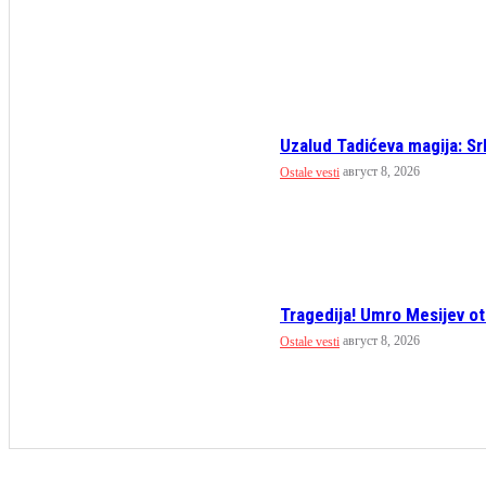
Uzalud Tadićeva magija: Srb
август 8, 2026
Ostale vesti
Tragedija! Umro Mesijev ot
август 8, 2026
Ostale vesti