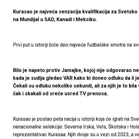
Kurasao je najveća senzacija kvalifikacija za Svetsko 
na Mundijal u SAD, Kanadi i Meksiku.
Prvi put u istoriji biće deo najveće fudbalske smotre na sve
Bilo je napeto protiv Jamajke, kojoj nije odgovarao ne
kada je sudija gledao VAR kako bi doneo odluku da li je
Čekali su odluku nekoliko sekundi, ali za njih je to bi
čak i skakali od sreće usred TV prenosa.
Kurasao je postao peta nacija u istoriji koja će igrati na
nenacionalne selekcije: Severna Irska, Vels, Škotska i Hol
reprezentativac Kurasaa. Njih dvoje su u vezi od 2023, a ve