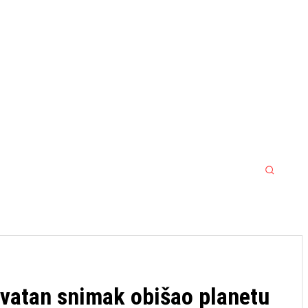
MORE
MMA
SPORT SRBIJA JACKPOT
rovatan snimak obišao planetu