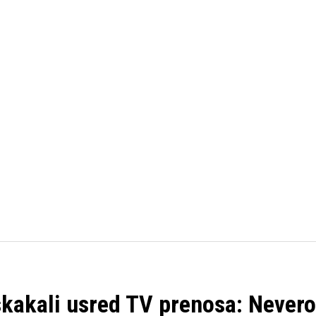
FUDBAL
KOŠARKA
OSTALI SPORTOVI
TENIS
i, skakali usred TV prenosa: Neve