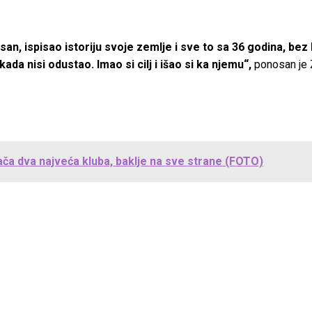
san, ispisao istoriju svoje zemlje i sve to sa 36 godina, be
da nisi odustao. Imao si cilj i išao si ka njemu“,
ponosan je 
ača dva najveća kluba, baklje na sve strane (FOTO)