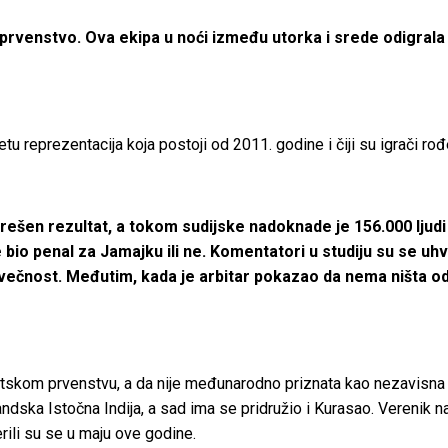
prvenstvo. Ova ekipa u noći između utorka i srede odigrala j
tu reprezentacija koja postoji od 2011. godine i čiji su igrači rođ
rešen rezultat, a tokom sudijske nadoknade je 156.000 ljudi 
 bio penal za Jamajku ili ne. Komentatori u studiju su se uhv
la večnost. Međutim, kada je arbitar pokazao da nema ništa od 
 Svetskom prvenstvu, a da nije međunarodno priznata kao nezavisna
andska Istočna Indija, a sad ima se pridružio i Kurasao. Verenik
rili su se u maju ove godine.