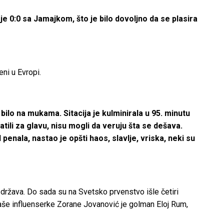
e 0:0 sa Jamajkom, što je bilo dovoljno da se plasira
eni u Evropi.
bilo na mukama. Sitacija je kulminirala u 95. minutu
atili za glavu, nisu mogli da veruju šta se dešava.
penala, nastao je opšti haos, slavlje, vriska, neki su
 država.
Do sada su na Svetsko prvenstvo išle četiri
 naše influenserke Zorane Jovanović je golman Eloj Rum,