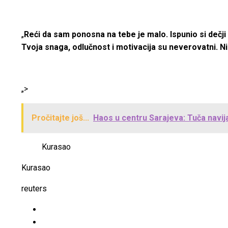
„
Reći da sam ponosna na tebe je malo. Ispunio si dečji 
Tvoja snaga, odlučnost i motivacija su neverovatni. Nika
„>
Pročitajte još...
Haos u centru Sarajeva: Tuča navij
Kurasao
Kurasao
reuters