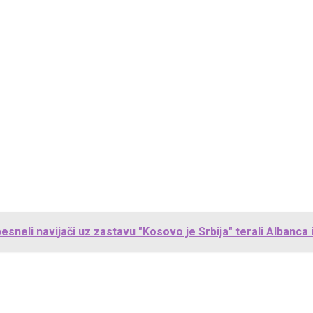
neli navijači uz zastavu "Kosovo je Srbija" terali Albanca 