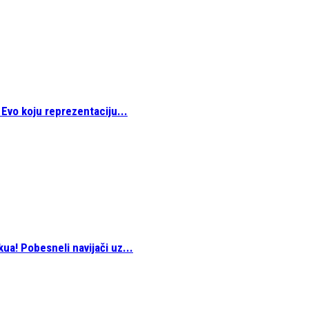
 Evo koju reprezentaciju...
ua! Pobesneli navijači uz...