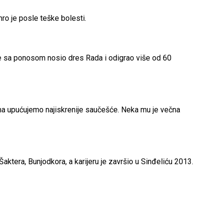
ro je posle teške bolesti.
 je sa ponosom nosio dres Rada i odigrao više od 60
ma upućujemo najiskrenije saučešće. Neka mu je večna
Šaktera, Bunjodkora, a karijeru je završio u Sinđeliću 2013.