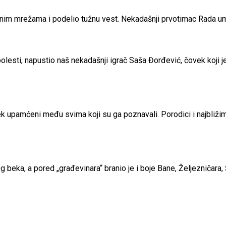
venim mrežama i podelio tužnu vest. Nekadašnji prvotimac Rada um
bolesti, napustio naš nekadašnji igrač Saša Đorđević, čovek koji
k upamćeni među svima koji su ga poznavali. Porodici i najbliži
nog beka, a pored „građevinara“ branio je i boje Bane,
Željezničara, 