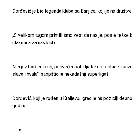
Đorđević je bio legenda kluba sa Banjice, koji je na društ
„S velikom tugom primili smo vest da nas je, posle teške 
utakmica za naš klub.
Njegov borbeni duh, posvećenost i ljudskost ostaće zauve
slava i hvala“, saopštio je nekadašnji superligaš.
Đorđević, koji je rođen u Kraljevu, igrao je na poziciji des
godine.