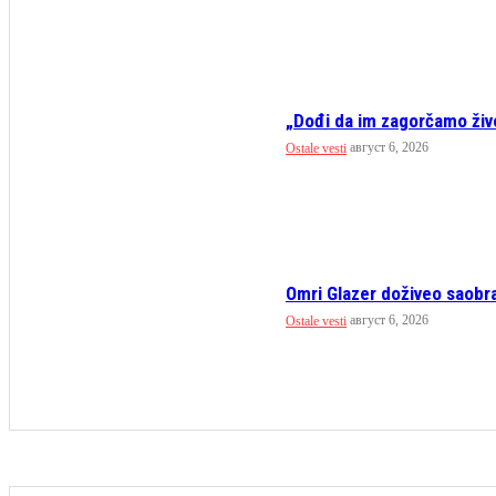
„Dođi da im zagorčamo živo
август 6, 2026
Ostale vesti
Omri Glazer doživeo saobr
август 6, 2026
Ostale vesti