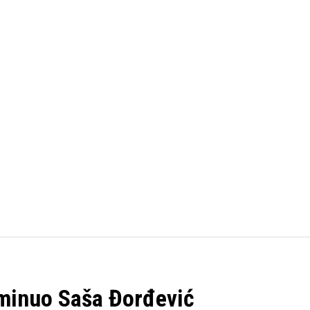
FUDBAL
KOŠARKA
OSTALI SPORTOVI
TENIS
minuo Saša Đorđević