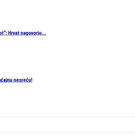
t“: Hrvat nagovorio...
aćajnu nesreću!