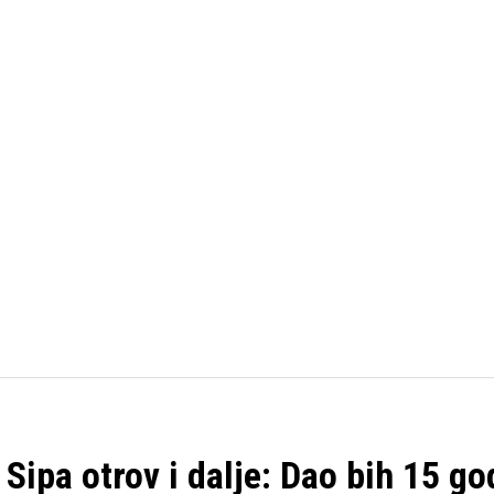
FUDBAL
KOŠARKA
OSTALI SPORTOVI
TENIS
Sipa otrov i dalje: Dao bih 15 go