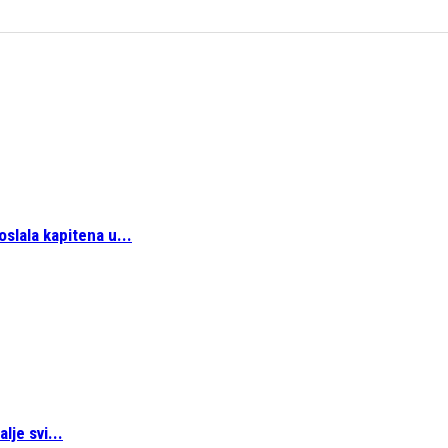
oslala kapitena u...
lje svi...