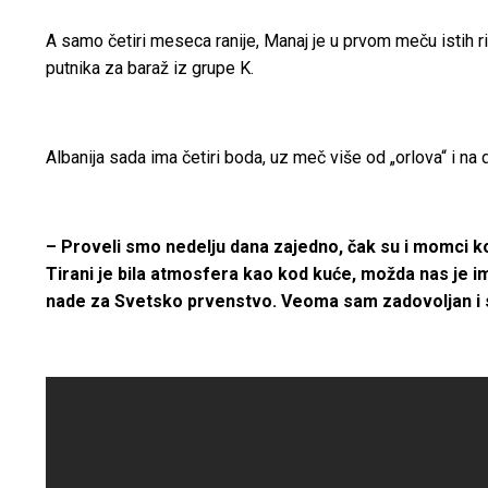
A samo četiri meseca ranije, Manaj je u prvom meču istih r
putnika za baraž iz grupe K.
Albanija sada ima četiri boda, uz meč više od „orlova“ i 
– Proveli smo nedelju dana zajedno, čak su i momci koji
Tirani je bila atmosfera kao kod kuće, možda nas je impr
nade za Svetsko prvenstvo. Veoma sam zadovoljan i 