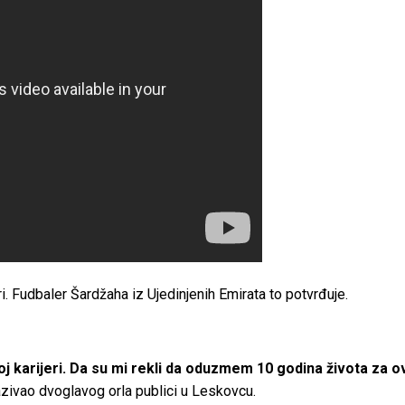
ri. Fudbaler Šardžaha iz Ujedinjenih Emirata to potvrđuje.
joj karijeri. Da su mi rekli da oduzmem 10 godina života za o
kazivao dvoglavog orla publici u Leskovcu.