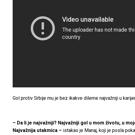
Gol protiv Srbije mu je bez ikakve dileme najvažniji u karije
– Da li je najvažniji? Najvažniji gol u mom životu, u mo
Najvažnija utakmica –
istakao je Manaj, koji je posla po