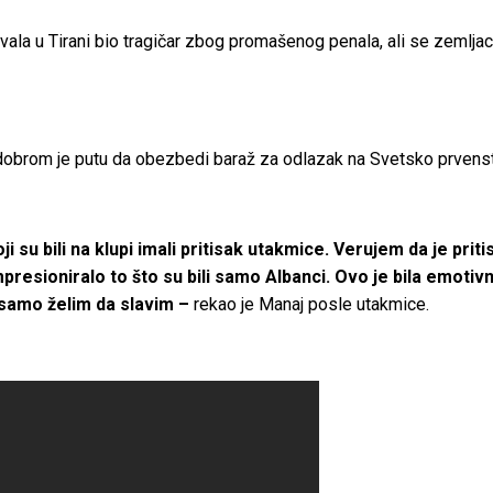
ivala u Tirani bio tragičar zbog promašenog penala, ali se zemlj
na dobrom je putu da obezbedi baraž za odlazak na Svetsko prvens
 su bili na klupi imali pritisak utakmice. Verujem da je priti
esioniralo to što su bili samo Albanci. Ovo je bila emotivnija
samo želim da slavim –
rekao je Manaj posle utakmice.