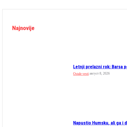
Najnovije
Letnji prelazni rok: Barsa p
август 8, 2026
Ostale vesti
Napustio Humsku, ali ga i da