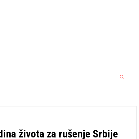
MORE
MMA
SPORT SRBIJA JACKPOT
dina života za rušenje Srbije