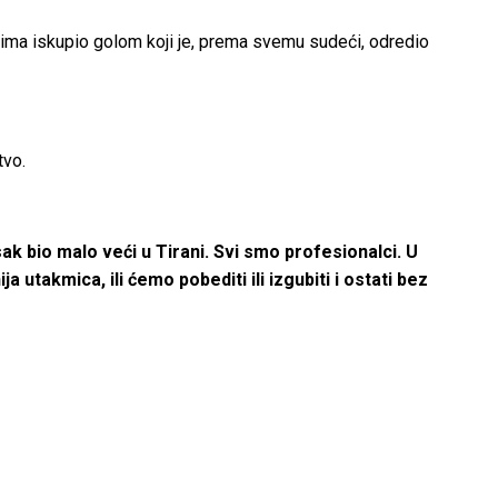
acima iskupio golom koji je, prema svemu sudeći, odredio
tvo.
sak bio malo veći u Tirani. Svi smo profesionalci. U
 utakmica, ili ćemo pobediti ili izgubiti i ostati bez