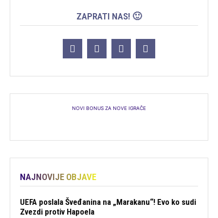
ZAPRATI NAS! 🙂
NOVI BONUS ZA NOVE IGRAČE
NAJNOVIJE OBJAVE
UEFA poslala Šveđanina na „Marakanu“! Evo ko sudi
Zvezdi protiv Hapoela