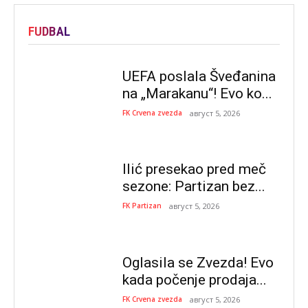
FUDBAL
UEFA poslala Šveđanina
na „Marakanu“! Evo ko...
FK Crvena zvezda
август 5, 2026
Ilić presekao pred meč
sezone: Partizan bez...
FK Partizan
август 5, 2026
Oglasila se Zvezda! Evo
kada počenje prodaja...
FK Crvena zvezda
август 5, 2026