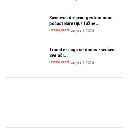
Savićević dirljivim gestom odao
počast Bareziju! Tužne...
Ostale vesti
август 4, 2026
Transfer saga se danas završava:
Sve oči...
Ostale vesti
август 4, 2026