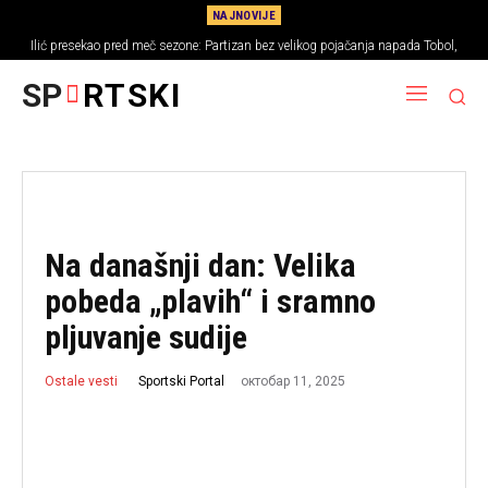
NAJNOVIJE
Ilić presekao pred meč sezone: Partizan bez velikog pojačanja napada Tobol,
evo zašto je nastao problem
SP
RTSKI
Na današnji dan: Velika
pobeda „plavih“ i sramno
pljuvanje sudije
октобар 11, 2025
Sportski Portal
Ostale vesti