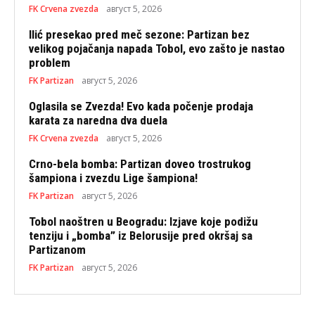
FK Crvena zvezda
август 5, 2026
Ilić presekao pred meč sezone: Partizan bez
velikog pojačanja napada Tobol, evo zašto je nastao
problem
FK Partizan
август 5, 2026
Oglasila se Zvezda! Evo kada počenje prodaja
karata za naredna dva duela
FK Crvena zvezda
август 5, 2026
Crno-bela bomba: Partizan doveo trostrukog
šampiona i zvezdu Lige šampiona!
FK Partizan
август 5, 2026
Tobol naoštren u Beogradu: Izjave koje podižu
tenziju i „bomba” iz Belorusije pred okršaj sa
Partizanom
FK Partizan
август 5, 2026