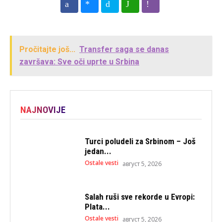
Pročitajte još...
Transfer saga se danas
završava: Sve oči uprte u Srbina
NAJNOVIJE
Turci poludeli za Srbinom – Još
jedan...
Ostale vesti
август 5, 2026
Salah ruši sve rekorde u Evropi:
Plata...
Ostale vesti
август 5, 2026