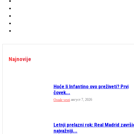
Najnovije
Hoće li Infantino ovo preživeti? Prvi
čovek...
август 7, 2026
Ostale vesti
Letnji prelazni rok: Real Madrid završi
najvažniji...