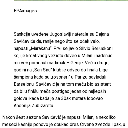
EPAimages
Sankcije uvedene Jugoslaviji naterale su Dejana
Savićevića da, ranije nego što se očekivalo,
napusti „Marakanu“. Prvi se javio Silvio Berluskoni
koji je kreativnog vezistu doveo u Milan i nadenuo
mu već pomenuti nadimak – Genije. Već u drugoj
godini na „San Siru“ klub je odveo do finala Lige
šampiona kada su „rosoneri“ u Parizu savladali
Barselonu. Savićević je na tom meču bio asistent
da bi u finišu meča postigao jedan od najlepših
golova ikada kada je sa 30ak metara lobovao
Andonija Zubizaretu.
Nakon šest sezona Savićević je napusti Milan, a nekoliko
meseci kasnije ponovo je obukao dres Crvene zvezde. Ipak, u