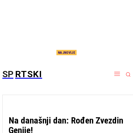
NAJNOVIJE
Tobol se ne predaje: Srbin upozorio Partizan pred revanš u Kazahstanu
SP
RTSKI
Na današnji dan: Rođen Zvezdin
Genije!