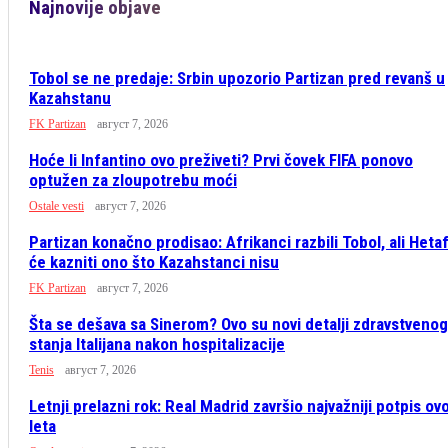
Najnovije objave
Tobol se ne predaje: Srbin upozorio Partizan pred revanš u
Kazahstanu
FK Partizan
август 7, 2026
Hoće li Infantino ovo preživeti? Prvi čovek FIFA ponovo
optužen za zloupotrebu moći
Ostale vesti
август 7, 2026
Partizan konačno prodisao: Afrikanci razbili Tobol, ali Heta
će kazniti ono što Kazahstanci nisu
FK Partizan
август 7, 2026
Šta se dešava sa Sinerom? Ovo su novi detalji zdravstvenog
stanja Italijana nakon hospitalizacije
Tenis
август 7, 2026
Letnji prelazni rok: Real Madrid završio najvažniji potpis ov
leta