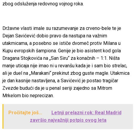
zbog odsluženja redovnog vojnog roka.
Državne vlasti imale su razumevanje za crveno-bele te je
Dejan Savićević dobio pravo da nastupa na važnim
utakmicama, a posebno se ističe dvomeč protiv Milana u
Kupu evropskih šampiona. Genije je bio asistent kod gola
Dragana Stojkovića na „San Siru“ za konačnih – 1:1. Ništa
manje uticaja nije imao ni u revanšu kada je i sam bio strelac,
ali je duel na „Marakani“ prekinut zbog guste magle. Utakmica
je dan kasnije nastavljena, a Savićević je postao tragičar
Zvezde budući da je u penal seriji zajedno sa Mitrom
Mrkelom bio neprecizan.
Pročitajte još...
Letnji prelazni rok: Real Madrid
završio najvažniji potpis ovog leta