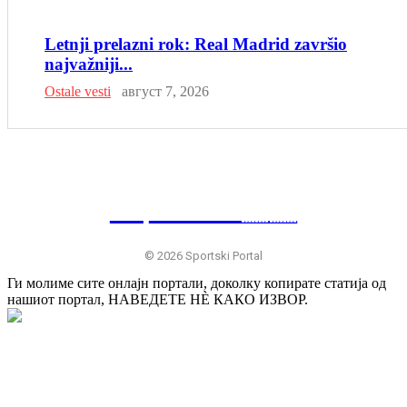
Letnji prelazni rok: Real Madrid završio
najvažniji...
Ostale vesti
август 7, 2026
SP
RTSKI 🇷🇸
© 2026 Sportski Portal
Ги молиме сите онлајн портали, доколку копирате статија од
нашиот портал, НАВЕДЕТЕ НÈ КАКО ИЗВОР.