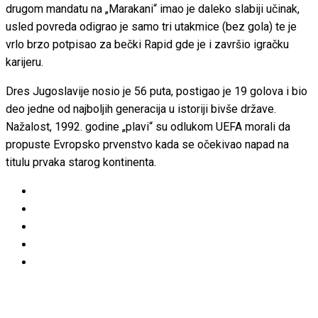
drugom mandatu na „Marakani“ imao je daleko slabiji učinak,
usled povreda odigrao je samo tri utakmice (bez gola) te je
vrlo brzo potpisao za bečki Rapid gde je i završio igračku
karijeru.
Dres Jugoslavije nosio je 56 puta, postigao je 19 golova i bio
deo jedne od najboljih generacija u istoriji bivše države.
Nažalost, 1992. godine „plavi“ su odlukom UEFA morali da
propuste Evropsko prvenstvo kada se očekivao napad na
titulu prvaka starog kontinenta.