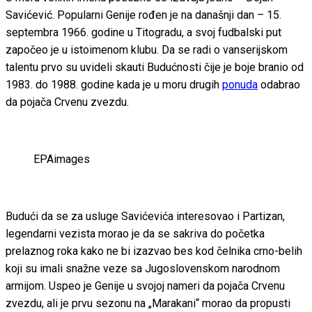
Savićević. Popularni Genije rođen je na današnji dan – 15.
septembra 1966. godine u Titogradu, a svoj fudbalski put
započeo je u istoimenom klubu. Da se radi o vanserijskom
talentu prvo su uvideli skauti Budućnosti čije je boje branio od
1983. do 1988. godine kada je u moru drugih
ponuda
odabrao
da pojača Crvenu zvezdu.
EPAimages
Budući da se za usluge Savićevića interesovao i Partizan,
legendarni vezista morao je da se sakriva do početka
prelaznog roka kako ne bi izazvao bes kod čelnika crno-belih
koji su imali snažne veze sa Jugoslovenskom narodnom
armijom. Uspeo je Genije u svojoj nameri da pojača Crvenu
zvezdu, ali je prvu sezonu na „Marakani“ morao da propusti