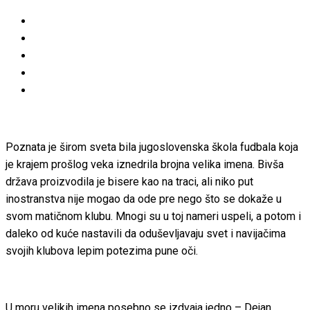
Poznata je širom sveta bila jugoslovenska škola fudbala koja
je krajem prošlog veka iznedrila brojna velika imena. Bivša
država proizvodila je bisere kao na traci, ali niko put
inostranstva nije mogao da ode pre nego što se dokaže u
svom matičnom klubu. Mnogi su u toj nameri uspeli, a potom i
daleko od kuće nastavili da oduševljavaju svet i navijačima
svojih klubova lepim potezima pune oči.
U moru velikih imena posebno se izdvaja jedno – Dejan