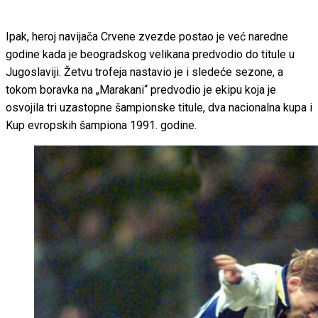
Ipak, heroj navijača Crvene zvezde postao je već naredne
godine kada je beogradskog velikana predvodio do titule u
Jugoslaviji. Žetvu trofeja nastavio je i sledeće sezone, a
tokom boravka na „Marakani“ predvodio je ekipu koja je
osvojila tri uzastopne šampionske titule, dva nacionalna kupa i
Kup evropskih šampiona 1991. godine.