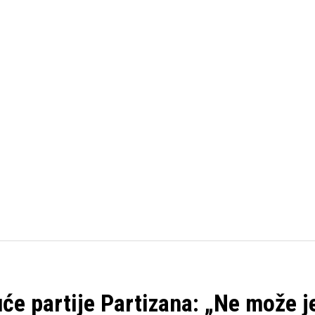
FUDBAL
KOŠARKA
OSTALI SPORTOVI
TENIS
uće partije Partizana: „Ne može 