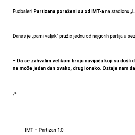
Fudbaleri
Partizana poraženi su od IMT-a
na stadionu „L
Danas je „parni valjak“ pružio jednu od najgorih partija u s
– Da se zahvalim velikom broju navijača koji su došli da
ne može jedan dan ovako, drugi onako. Ostaje nam da
„>
IMT – Partizan 1:0