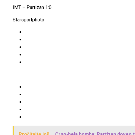
IMT – Partizan 1:0
Starsportphoto
Pročitajte još...
Crno-bela bomba: Partizan doveo t