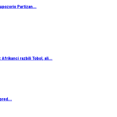
upozorio Partizan...
frikanci razbili Tobol, ali...
pred...