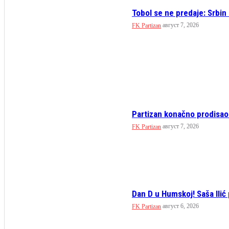
Tobol se ne predaje: Srbin 
август 7, 2026
FK Partizan
Partizan konačno prodisao: A
август 7, 2026
FK Partizan
Dan D u Humskoj! Saša Ilić 
август 6, 2026
FK Partizan