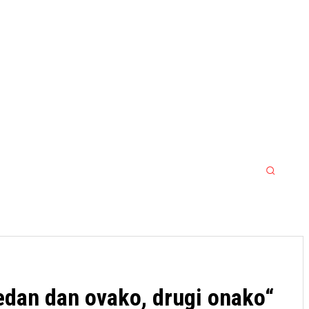
MORE
MMA
SPORT SRBIJA JACKPOT
jedan dan ovako, drugi onako“