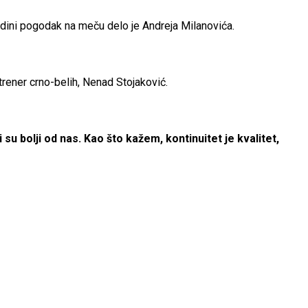
 Jedini pogodak na meču delo je Andreja Milanovića.
 trener crno-belih, Nenad Stojaković.
 su bolji od nas. Kao što kažem, kontinuitet je kvalitet,