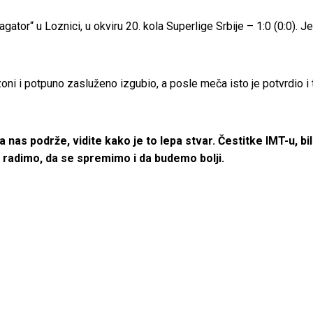
agator“ u Loznici, u okviru 20. kola Superlige Srbije – 1:0 (0:0).
ezoni i potpuno zasluženo izgubio, a posle meča isto je potvrdio i
 nas podrže, vidite kako je to lepa stvar. Čestitke IMT-u, bili
 radimo, da se spremimo i da budemo bolji.