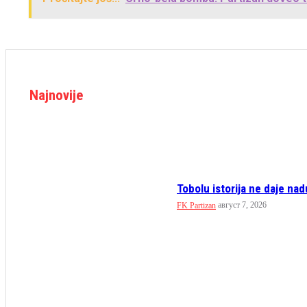
Najnovije
Tobolu istorija ne daje nadu
август 7, 2026
FK Partizan