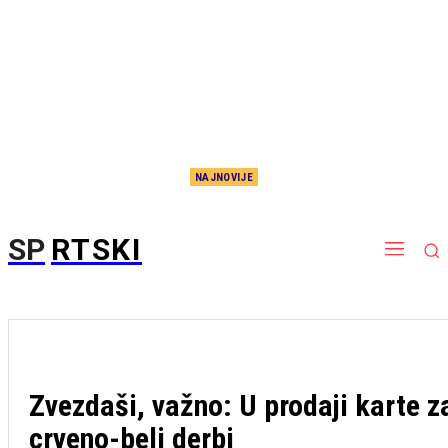
NAJNOVIJE
Da li su potcenili Jokića? Amerikanci objavili listu 80 najboljih stranaca, evo gde je Srbin
SP
RTSKI
Zvezdaši, važno: U prodaji karte z
crveno-beli derbi