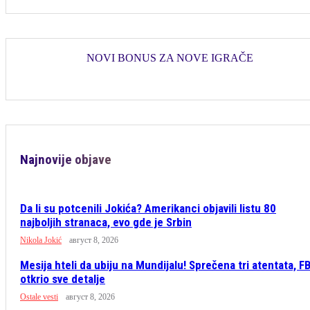
NOVI BONUS ZA NOVE IGRAČE
Najnovije objave
Da li su potcenili Jokića? Amerikanci objavili listu 80
najboljih stranaca, evo gde je Srbin
Nikola Jokić
август 8, 2026
Mesija hteli da ubiju na Mundijalu! Sprečena tri atentata, FB
otkrio sve detalje
Ostale vesti
август 8, 2026