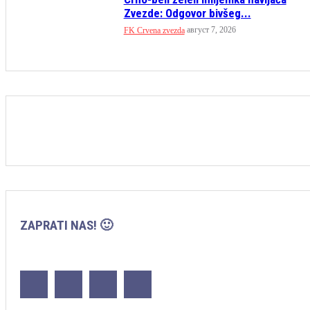
Zvezde: Odgovor bivšeg...
август 7, 2026
FK Crvena zvezda
ZAPRATI NAS! 🙂