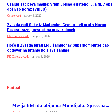
Uzalud Tadićeva magija: Srbin upisao asistenciju, a NEC op
doživeo poraz (VIDEO)
Ostale vesti
август 8, 2026
Zvezda vadi fleke iz Mađarske: Crveno-beli protiv Novog
Pazara traže povratak na pravi kolosek
FK Crvena zvezda
август 8, 2026
Hoće li Zvezda igrati Ligu šampiona? Superkompjuter dao
odgovor na pitanje koje sve zanima
FK Crvena zvezda
август 8, 2026
Fudbal
Mesija hteli da ubiju na Mundijalu! Sprečena...