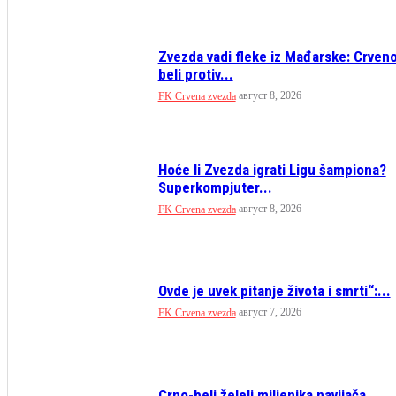
Zvezda vadi fleke iz Mađarske: Crven
beli protiv...
август 8, 2026
FK Crvena zvezda
Hoće li Zvezda igrati Ligu šampiona?
Superkompjuter...
август 8, 2026
FK Crvena zvezda
Ovde je uvek pitanje života i smrti“:...
август 7, 2026
FK Crvena zvezda
Crno-beli želeli miljenika navijača