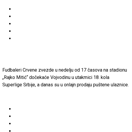
Fudbaleri Crvene zvezde u nedelju od 17 časova na stadionu
„Rajko Mitić“ dočekaće Vojvodinu u utakmici 18. kola
Superlige Srbije, a danas su u onlajn prodaju puštene ulaznice.