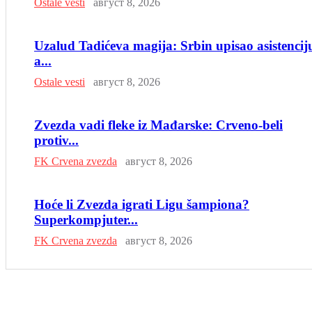
Ostale vesti
август 8, 2026
Uzalud Tadićeva magija: Srbin upisao asistencij
a...
Ostale vesti
август 8, 2026
Zvezda vadi fleke iz Mađarske: Crveno-beli
protiv...
FK Crvena zvezda
август 8, 2026
Hoće li Zvezda igrati Ligu šampiona?
Superkompjuter...
FK Crvena zvezda
август 8, 2026