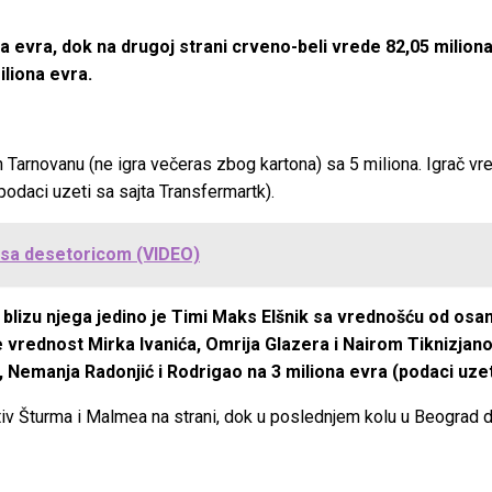
a evra, dok na drugoj strani crveno-beli vrede 82,05 miliona
iliona evra.
Tarnovanu (ne igra večeras zbog kartona) sa 5 miliona. Igrač vred
podaci uzeti sa sajta Transfermartk).
 sa desetoricom (VIDEO)
 blizu njega jedino je Timi Maks Elšnik sa vrednošću od osam
e vrednost Mirka Ivanića, Omrija Glazera i Nairom Tiknizjano
, Nemanja Radonjić i Rodrigao na 3 miliona evra (podaci uze
tiv Šturma i Malmea na strani, dok u poslednjem kolu u Beograd d