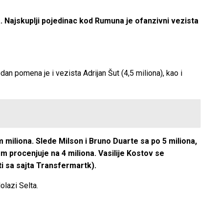
. Najskuplji pojedinac kod Rumuna je ofanzivni vezista
an pomena je i vezista Adrijan Šut (4,5 miliona), kao i
 miliona. Slede Milson i Bruno Duarte sa po 5 miliona,
m procenjuje na 4 miliona. Vasilije Kostov se
ti sa sajta Transfermartk).
olazi Selta.