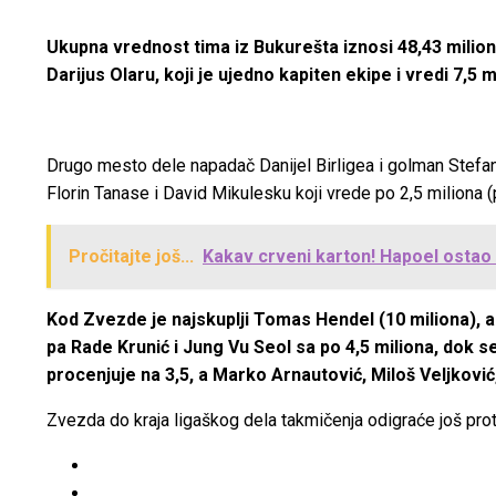
Ukupna vrednost tima iz Bukurešta iznosi 48,43 milion
Darijus Olaru, koji je ujedno kapiten ekipe i vredi 7,5 m
Drugo mesto dele napadač Danijel Birligea i golman Stefan 
Florin Tanase i David Mikulesku koji vrede po 2,5 miliona (
Pročitajte još...
Kakav crveni karton! Hapoel ostao
Kod Zvezde je najskuplji Tomas Hendel (10 miliona), a
pa Rade Krunić i Jung Vu Seol sa po 4,5 miliona, dok s
procenjuje na 3,5, a Marko Arnautović, Miloš Veljković
Zvezda do kraja ligaškog dela takmičenja odigraće još pro