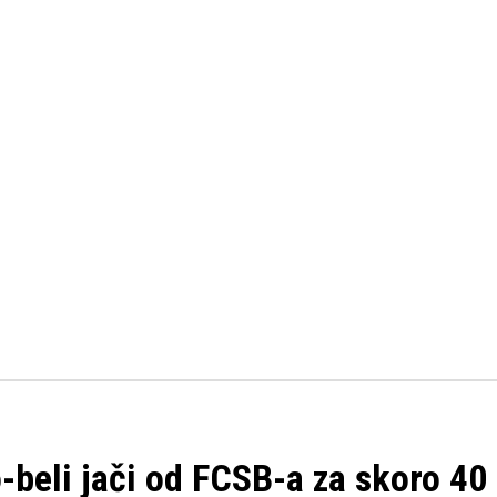
FUDBAL
KOŠARKA
OSTALI SPORTOVI
TENIS
o-beli jači od FCSB-a za skoro 40