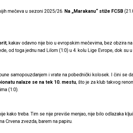
žnijih mečeva u sezoni 2025/26.
Na „Marakanu“ stiže FCSB
(21.
orit
, kakav odavno nije bio u evropskim mečevima, bez obzira na t
de, od toga jednu nad Lilom (1:0) u 4. kolu Lige Evrope, dok su 
napune samopouzdanjem i vrate na pobednički kolosek. I čini se d
ionatu nalaze se na tek 10. mestu
, što je za klub takvog reno
ma (1:0).
e kako treba. Tim se nije previše menjao, nije bilo odlazaka ključ
ima Crvena zvezda, barem na papiru.