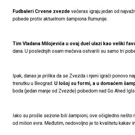
Fudbaleri Crvene zvezde
večeras igraju jedan od najva
pobede protiv aktuelnom šampiona Rumunije.
Tim Vladana Milojevića u ovaj duel ulazi kao veliki fav
dana. U poslednjih osam mečeva ostvarili su samo tri pobe
Ipak, danas je prilika da se Zvezda i njeni igrači ponovo 
trenutku u Beograd.
U lošoj su formi, a u domaćem šamp
boda (jedan manje od Zvezde) pobedom nad Go Ahed Iglsi
Iako su prošle sezone bili šampioni, ove očigledno nešto nij
od milion evra. Međutim, nedovoljno je to kvalitetu kakav 