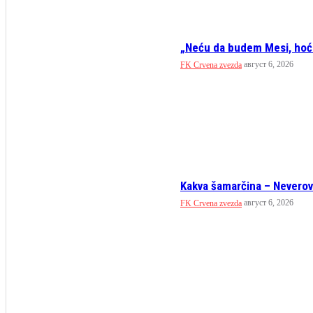
„Neću da budem Mesi, hoć
август 6, 2026
FK Crvena zvezda
Kakva šamarčina – Neverova
август 6, 2026
FK Crvena zvezda