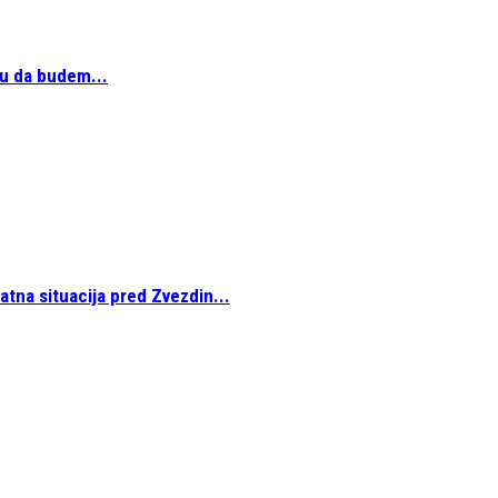
u da budem...
tna situacija pred Zvezdin...