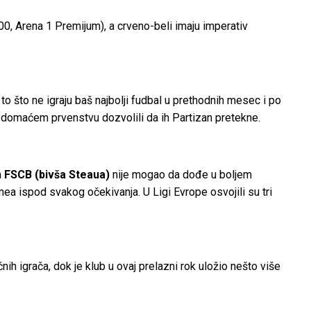
00, Arena 1 Premijum), a crveno-beli imaju imperativ
o što ne igraju baš najbolji fudbal u prethodnih mesec i po
u domaćem prvenstvu dozvolili da ih Partizan pretekne.
a
FSCB (bivša Steaua)
nije mogao da dođe u boljem
mea ispod svakog očekivanja. U Ligi Evrope osvojili su tri
nih igrača, dok je klub u ovaj prelazni rok uložio nešto više