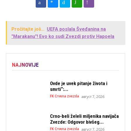
Pročitajte još...
UEFA poslala Šveđanina na
"Marakanu"! Evo ko sudi Zvezdi protiv Hapoela
NAJNOVIJE
Ovde je uvek pitanje života i
smrti“:...
FK Crvena zvezda
август 7, 2026
Crno-beli želeli miljenika navijača
Zvezde: Odgovor bivšeg...
FK Crvena zvezda
август 7, 2026