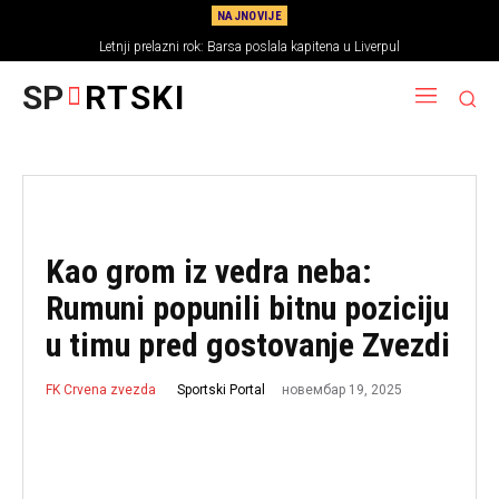
NAJNOVIJE
Letnji prelazni rok: Barsa poslala kapitena u Liverpul
SP
RTSKI
Kao grom iz vedra neba:
Rumuni popunili bitnu poziciju
u timu pred gostovanje Zvezdi
новембар 19, 2025
Sportski Portal
FK Crvena zvezda