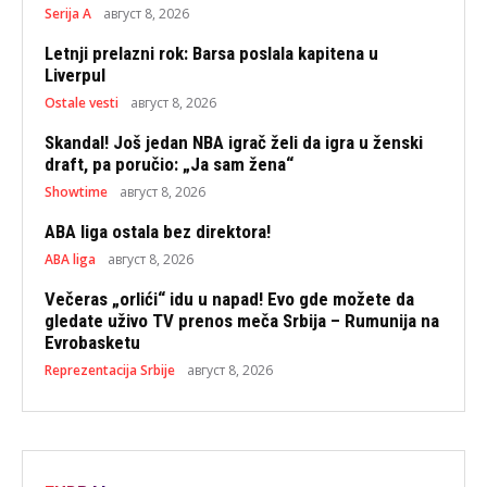
Serija A
август 8, 2026
Letnji prelazni rok: Barsa poslala kapitena u
Liverpul
Ostale vesti
август 8, 2026
Skandal! Još jedan NBA igrač želi da igra u ženski
draft, pa poručio: „Ja sam žena“
Showtime
август 8, 2026
ABA liga ostala bez direktora!
ABA liga
август 8, 2026
Večeras „orlići“ idu u napad! Evo gde možete da
gledate uživo TV prenos meča Srbija – Rumunija na
Evrobasketu
Reprezentacija Srbije
август 8, 2026