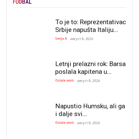
FUDBAL
To je to: Reprezentativac
Srbije napušta Italiju...
Serija A
август 8, 2026
Letnji prelazni rok: Barsa
poslala kapitena u...
Ostale vesti
август 8, 2026
Napustio Humsku, ali ga
i dalje svi...
Ostale vesti
август 8, 2026