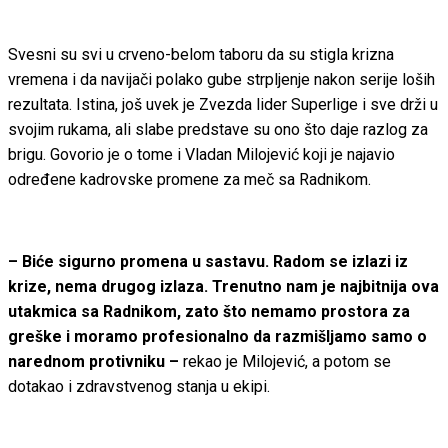
Svesni su svi u crveno-belom taboru da su stigla krizna
vremena i da navijači polako gube strpljenje nakon serije loših
rezultata. Istina, još uvek je Zvezda lider Superlige i sve drži u
svojim rukama, ali slabe predstave su ono što daje razlog za
brigu. Govorio je o tome i Vladan Milojević koji je najavio
određene kadrovske promene za meč sa Radnikom.
– Biće sigurno promena u sastavu. Radom se izlazi iz
krize, nema drugog izlaza. Trenutno nam je najbitnija ova
utakmica sa Radnikom, zato što nemamo prostora za
greške i moramo profesionalno da razmišljamo samo o
narednom protivniku –
rekao je Milojević, a potom se
dotakao i zdravstvenog stanja u ekipi.