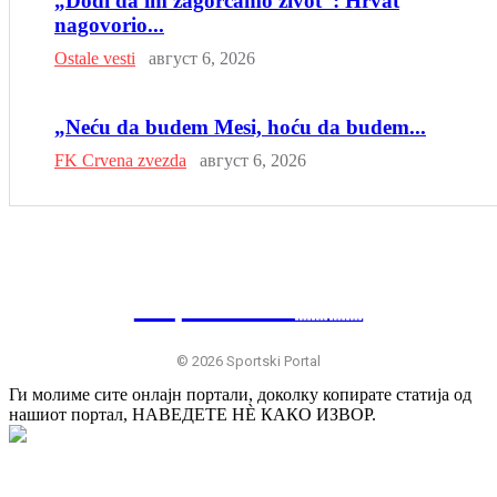
„Dođi da im zagorčamo život“: Hrvat
nagovorio...
Ostale vesti
август 6, 2026
„Neću da budem Mesi, hoću da budem...
FK Crvena zvezda
август 6, 2026
SP
RTSKI 🇷🇸
© 2026 Sportski Portal
Ги молиме сите онлајн портали, доколку копирате статија од
нашиот портал, НАВЕДЕТЕ НÈ КАКО ИЗВОР.