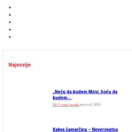
Najnovije
„Neću da budem Mesi, hoću da
budem...
август 6, 2026
FK Crvena zvezda
Kakva šamarčina – Neverovatna