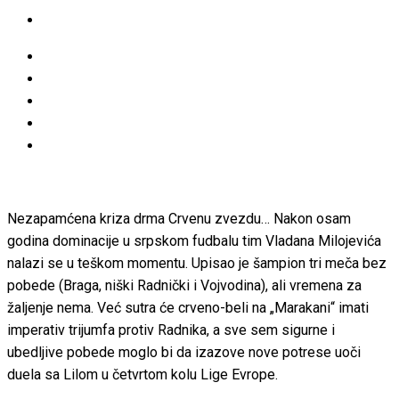
Nezapamćena kriza drma Crvenu zvezdu… Nakon osam
godina dominacije u srpskom fudbalu tim Vladana Milojevića
nalazi se u teškom momentu. Upisao je šampion tri meča bez
pobede (Braga, niški Radnički i Vojvodina), ali vremena za
žaljenje nema. Već sutra će crveno-beli na „Marakani“ imati
imperativ trijumfa protiv Radnika, a sve sem sigurne i
ubedljive pobede moglo bi da izazove nove potrese uoči
duela sa Lilom u četvrtom kolu Lige Evrope.