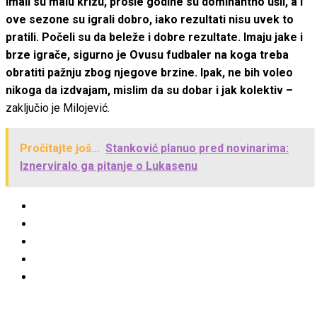
Imali su malu krizu, prošle godine su dominantno ušli, a i
ove sezone su igrali dobro, iako rezultati nisu uvek to
pratili. Počeli su da beleže i dobre rezultate. Imaju jake i
brze igrače, sigurno je Ovusu fudbaler na koga treba
obratiti pažnju zbog njegove brzine. Ipak, ne bih voleo
nikoga da izdvajam, mislim da su dobar i jak kolektiv –
zaključio je Milojević.
Pročitajte još...
Stanković planuo pred novinarima:
Iznerviralo ga pitanje o Lukasenu