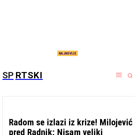
NAJNOVIJE
„Delije“ u transu: Zvezdin duo u vrhu Evrope, biće još bolji, svi ih se već plaše!
SP
RTSKI
Radom se izlazi iz krize! Milojević
pred Radnik: Nisam veliki