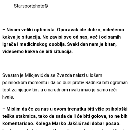
Starsportphoto©
– Nisam veliki optimista. Oporavak ide dobro, videćemo
kakva je situacija. Ne zavisi sve od nas, već i od samih
igrača i medicinskog osoblja. Svaki dan nam je bitan,
videćemo kakva će biti situacija.
Svestan je Milojević da se Zvezda nalazi u lošem
psihiloškom momentu i da će duel protiv Radnika biti ogroman
test za njegov tim, a o narednom rivalu imao je samo reči
hvale.
– Mislim da će za nas u ovom trenutku biti više psihološki
teška utakmica, tako da sada da li će biti golova, to ne bih
komentarisao. Kolega Marko Jakšić radi dobar posao.