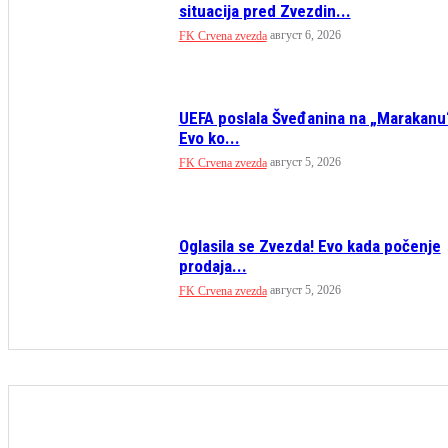
situacija pred Zvezdin...
август 6, 2026
FK Crvena zvezda
UEFA poslala Šveđanina na „Marakanu
Evo ko...
август 5, 2026
FK Crvena zvezda
Oglasila se Zvezda! Evo kada počenje
prodaja...
август 5, 2026
FK Crvena zvezda