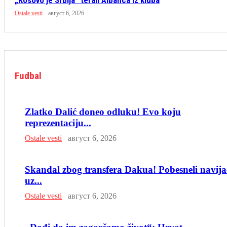
„Kosovo je Srbija“ terali Albanca iz kluba
Ostale vesti
август 6, 2026
Fudbal
Zlatko Dalić doneo odluku! Evo koju
reprezentaciju...
Ostale vesti
август 6, 2026
Skandal zbog transfera Dakua! Pobesneli navija
uz...
Ostale vesti
август 6, 2026