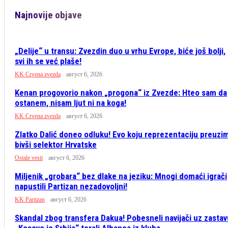
Najnovije objave
„Delije“ u transu: Zvezdin duo u vrhu Evrope, biće još bolji,
svi ih se već plaše!
KK Crvena zvezda
август 6, 2026
Kenan progovorio nakon „progona“ iz Zvezde: Hteo sam da
ostanem, nisam ljut ni na koga!
KK Crvena zvezda
август 6, 2026
Zlatko Dalić doneo odluku! Evo koju reprezentaciju preuzi
bivši selektor Hrvatske
Ostale vesti
август 6, 2026
Miljenik „grobara“ bez dlake na jeziku: Mnogi domaći igrači
napustili Partizan nezadovoljni!
KK Partizan
август 6, 2026
Skandal zbog transfera Dakua! Pobesneli navijači uz zastav