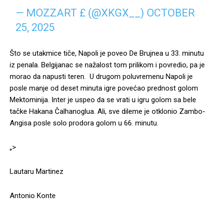
—
MOZZART
£ (@XKGX__)
OCTOBER
25, 2025
Što se utakmice tiče, Napoli je poveo De Brujnea u 33. minutu
iz penala. Belgijanac se nažalost tom prilikom i povredio, pa je
morao da napusti teren. U drugom poluvremenu Napoli je
posle manje od deset minuta igre povećao prednost golom
Mektominija. Inter je uspeo da se vrati u igru golom sa bele
tačke Hakana Čalhanoglua. Ali,
sve dileme je otklonio Zambo-
Angisa posle solo prodora golom u 66. minutu.
„>
Lautaru Martinez
Antonio Konte