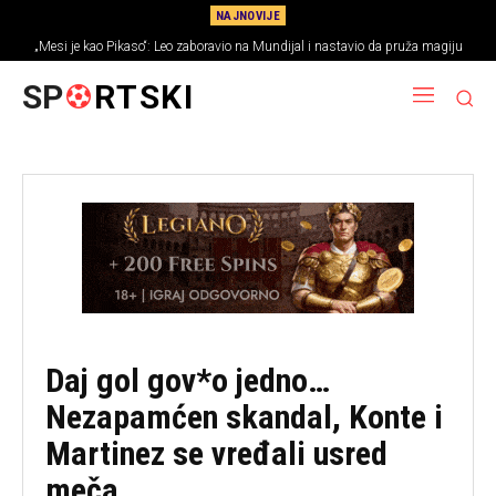
NAJNOVIJE
„Mesi je kao Pikaso“: Leo zaboravio na Mundijal i nastavio da pruža magiju
Omri Glazer doživeo saobraćajnu nesreću!
(VIDEO)
SP
RTSKI
Daj gol gov*o jedno…
Nezapamćen skandal, Konte i
Martinez se vređali usred
meča