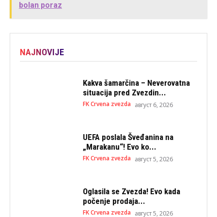
bolan poraz
NAJNOVIJE
Kakva šamarčina – Neverovatna
situacija pred Zvezdin...
FK Crvena zvezda
август 6, 2026
UEFA poslala Šveđanina na
„Marakanu“! Evo ko...
FK Crvena zvezda
август 5, 2026
Oglasila se Zvezda! Evo kada
počenje prodaja...
FK Crvena zvezda
август 5, 2026