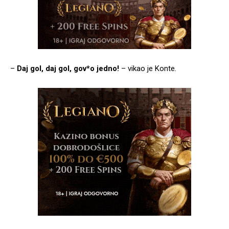
–
Daj gol, daj gol, gov*o jedno!
– vikao je Konte.