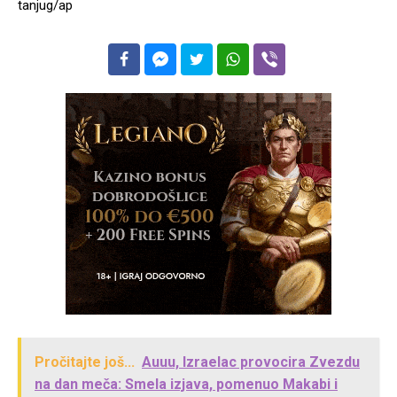
tanjug/ap
Pročitajte još...
Auuu, Izraelac provocira Zvezdu
na dan meča: Smela izjava, pomenuo Makabi i