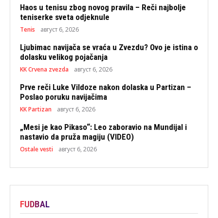
Haos u tenisu zbog novog pravila – Reči najbolje
teniserke sveta odjeknule
Tenis
август 6, 2026
Ljubimac navijača se vraća u Zvezdu? Ovo je istina o
dolasku velikog pojačanja
KK Crvena zvezda
август 6, 2026
Prve reči Luke Vildoze nakon dolaska u Partizan –
Poslao poruku navijačima
KK Partizan
август 6, 2026
„Mesi je kao Pikaso“: Leo zaboravio na Mundijal i
nastavio da pruža magiju (VIDEO)
Ostale vesti
август 6, 2026
FUDBAL