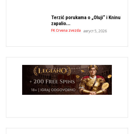
Terzić porukama o „Oluji“ i Kninu
zapalio...
FK Crvena zvezda
август 5, 2026