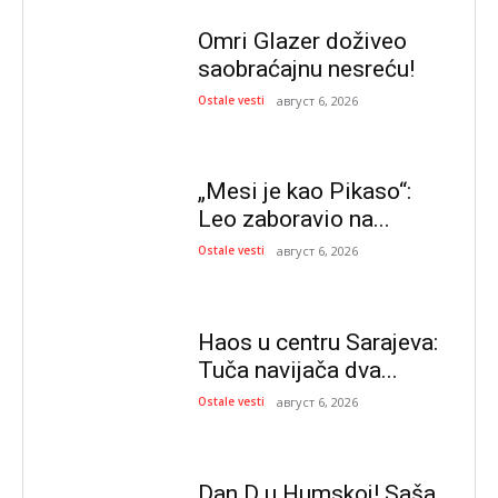
Omri Glazer doživeo
saobraćajnu nesreću!
Ostale vesti
август 6, 2026
„Mesi je kao Pikaso“:
Leo zaboravio na...
Ostale vesti
август 6, 2026
Haos u centru Sarajeva:
Tuča navijača dva...
Ostale vesti
август 6, 2026
Dan D u Humskoj! Saša