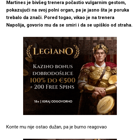
Martines je bivšeg trenera počastio vulgarnim gestom,
pokazujući na svoj polni organ, pa je jasno šta je poruka
trebalo da znači. Pored togao, vikao je na trenera
Napolija, govorio mu da se smiri i da se upiškio od straha.
Konte mu nije ostao dužan, pa je burno reagovao