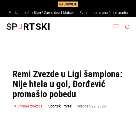
NAJNOVIJE
Partizan među elitom! Samo devet klubova u Evropi uspelo ono što je uradio
tim iz Humske
SP
RTSKI
Remi Zvezde u Ligi šampiona:
Nije htela u gol, Đorđević
promašio pobedu
октобар 22, 2025
Sportski Portal
FK Crvena zvezda