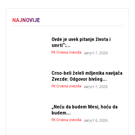
NAJNOVIJE
Ovde je uvek pitanje života i
smrti“:...
FK Crvena zvezda
август 7, 2026
Crno-beli želeli miljenika navijača
Zvezde: Odgovor bivšeg...
FK Crvena zvezda
август 7, 2026
„Neću da budem Mesi, hoću da
budem...
FK Crvena zvezda
август 6, 2026