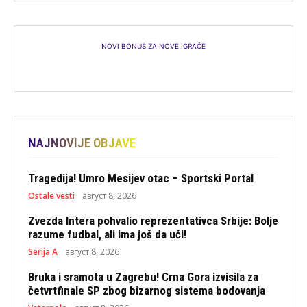
NOVI BONUS ZA NOVE IGRAČE
NAJNOVIJE OBJAVE
Tragedija! Umro Mesijev otac – Sportski Portal
Ostale vesti
август 8, 2026
Zvezda Intera pohvalio reprezentativca Srbije: Bolje
razume fudbal, ali ima još da uči!
Serija A
август 8, 2026
Bruka i sramota u Zagrebu! Crna Gora izvisila za
četvrtfinale SP zbog bizarnog sistema bodovanja