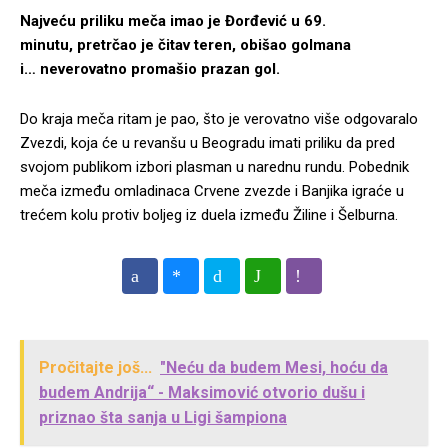
Najveću priliku meča imao je Đorđević u 69.
minutu, pretrčao je čitav teren, obišao golmana
i… neverovatno promašio prazan gol.
Do kraja meča ritam je pao, što je verovatno više odgovaralo
Zvezdi, koja će u revanšu u Beogradu imati priliku da pred
svojom publikom izbori plasman u narednu rundu.
Pobednik
meča između omladinaca Crvene zvezde i Banjika igraće u
trećem kolu protiv boljeg iz duela između Žiline i Šelburna.
Pročitajte još...
"Neću da budem Mesi, hoću da
budem Andrija“ - Maksimović otvorio dušu i
priznao šta sanja u Ligi šampiona