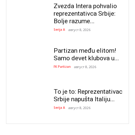
Zvezda Intera pohvalio
reprezentativca Srbije:
Bolje razume...
Serija A
август 8, 2026
Partizan među elitom!
Samo devet klubova u...
FK Partizan
август 8, 2026
To je to: Reprezentativac
Srbije napušta Italiju...
Serija A
август 8, 2026