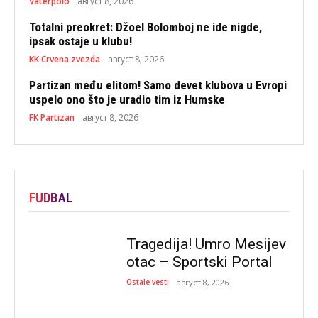
Vaterpolo
август 8, 2026
Totalni preokret: Džoel Bolomboj ne ide nigde,
ipsak ostaje u klubu!
KK Crvena zvezda
август 8, 2026
Partizan među elitom! Samo devet klubova u Evropi
uspelo ono što je uradio tim iz Humske
FK Partizan
август 8, 2026
FUDBAL
Tragedija! Umro Mesijev
otac – Sportski Portal
Ostale vesti
август 8, 2026