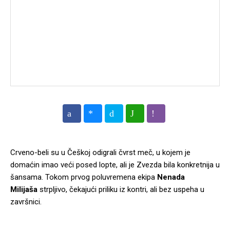
Crveno-beli su u Češkoj odigrali čvrst meč, u kojem je
domaćin imao veći posed lopte, ali je Zvezda bila konkretnija u
šansama. Tokom prvog poluvremena ekipa
Nenada
Milijaša
strpljivo, čekajući priliku iz kontri, ali bez uspeha u
završnici.