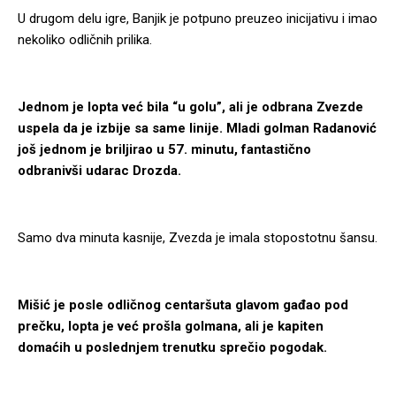
U drugom delu igre, Banjik je potpuno preuzeo inicijativu i imao
nekoliko odličnih prilika.
Jednom je lopta već bila “u golu”, ali je odbrana Zvezde
uspela da je izbije sa same linije. Mladi golman Radanović
još jednom je briljirao u 57. minutu, fantastično
odbranivši udarac Drozda.
Samo dva minuta kasnije, Zvezda je imala stopostotnu šansu.
Mišić je posle odličnog centaršuta glavom gađao pod
prečku, lopta je već prošla golmana, ali je kapiten
domaćih u poslednjem trenutku sprečio pogodak.