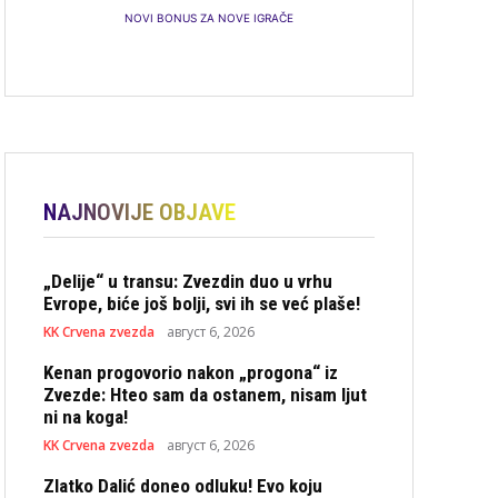
NOVI BONUS ZA NOVE IGRAČE
NAJNOVIJE OBJAVE
„Delije“ u transu: Zvezdin duo u vrhu
Evrope, biće još bolji, svi ih se već plaše!
KK Crvena zvezda
август 6, 2026
Kenan progovorio nakon „progona“ iz
Zvezde: Hteo sam da ostanem, nisam ljut
ni na koga!
KK Crvena zvezda
август 6, 2026
Zlatko Dalić doneo odluku! Evo koju