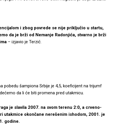
cijalom i zbog povrede se nije priključio u startu,
žemo da je brži od Nemanje Radonjića, stvarno je brži
rima
– izjavio je Terzić.
a pobedu šampiona Srbije je 4,5, koeficijent na trijumf
odećemo da li će biti promena pred utakmicu.
aga je slavila 2007. na svom terenu 2:0, a crveno-
u tri utakmice okončane nerešenim ishodom, 2001. je
1. godine.