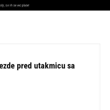
lji, svi ih se već plaše!
KOŠARKA
OSTALI SPORTOVI
TENIS
MMA
vezde pred utakmicu sa