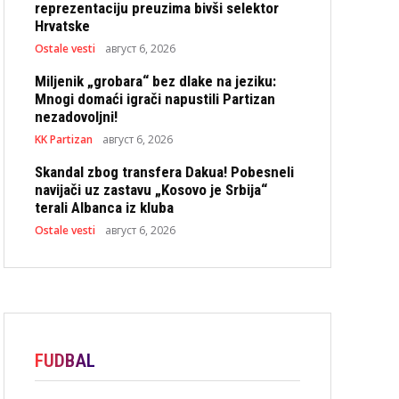
reprezentaciju preuzima bivši selektor
Hrvatske
Ostale vesti
август 6, 2026
Miljenik „grobara“ bez dlake na jeziku:
Mnogi domaći igrači napustili Partizan
nezadovoljni!
KK Partizan
август 6, 2026
Skandal zbog transfera Dakua! Pobesneli
navijači uz zastavu „Kosovo je Srbija“
terali Albanca iz kluba
Ostale vesti
август 6, 2026
FUDBAL