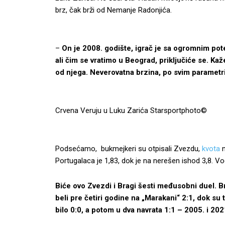
brz, čak brži od Nemanje Radonjića.
–
On je 2008. godište, igrač je sa ogromnim poten
ali čim se vratimo u Beograd, priključiće se. Ka
od njega. Neverovatna brzina, po svim paramet
Crvena Veruju u Luku Zarića
Starsportphoto©
Podsećamo, bukmejkeri su otpisali Zvezdu,
kvota
n
Portugalaca je 1,83, dok je na nerešen ishod 3,8. V
Biće ovo Zvezdi i Bragi šesti međusobni duel. Br
beli pre četiri godine na „Marakani“ 2:1, dok s
bilo 0:0, a potom u dva navrata 1:1 – 2005. i 202