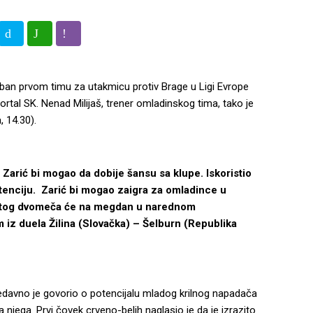
eban prvom timu za utakmicu protiv Brage u Ligi Evrope
ortal SK. Nenad Milijaš, trener omladinskog tima, tako je
 14.30).
a Zarić bi mogao da dobije šansu sa klupe. Iskoristio
istenciju. Zarić bi mogao zaigra za omladince u
ik tog dvomeča će na megdan u narednom
 iz duela Žilina (Slovačka) – Šelburn (Republika
edavno je govorio o potencijalu mladog krilnog napadača
 njega. Prvi čovek crveno-belih naglasio je da je izrazito