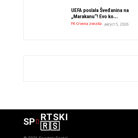
UEFA poslala Šveđanina na
„Marakanu“! Evo ko...
FK Crvena zvezda
август 5, 2026
RTSKI
SP
🇷🇸