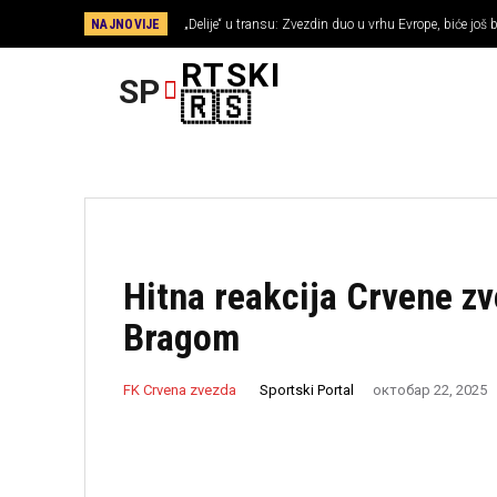
NAJNOVIJE
„Delije“ u transu: Zvezdin duo u vrhu Evrope, biće još bo
RTSKI
SP
FUDBAL
🇷🇸
Hitna reakcija Crvene z
Bragom
Sportski Portal
FK Crvena zvezda
октобар 22, 2025