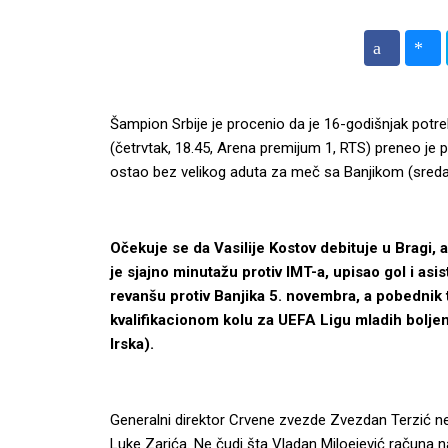
Šampion Srbije je procenio da je 16-godišnjak potr
(četrvtak, 18.45, Arena premijum 1, RTS) preneo je p
ostao bez velikog aduta za meč sa Banjikom (sreda,
Očekuje se da Vasilije Kostov debituje u Bragi, 
je sjajno minutažu protiv IMT-a, upisao gol i as
revanšu protiv Banjika 5. novembra, a pobedn
kvalifikacionom kolu za UEFA Ligu mladih boljem
Irska).
Generalni direktor Crvene zvezde Zvezdan Terzić n
Luke Zarića. Ne čudi šta Vladan Miloejević računa na