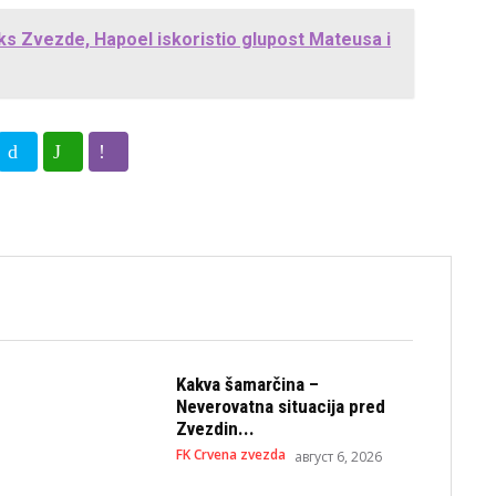
iks Zvezde, Hapoel iskoristio glupost Mateusa i
Kakva šamarčina –
Neverovatna situacija pred
Zvezdin...
FK Crvena zvezda
август 6, 2026