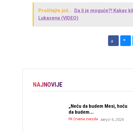
Pročitajte još...
Da li je moguće?! Kakav k
Lukasena (VIDEO)
NAJNOVIJE
„Neću da budem Mesi, hoću
da budem...
FK Crvena zvezda
август 6, 2026