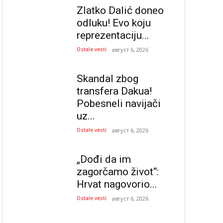
Zlatko Dalić doneo
odluku! Evo koju
reprezentaciju...
Ostale vesti
август 6, 2026
Skandal zbog
transfera Dakua!
Pobesneli navijači
uz...
Ostale vesti
август 6, 2026
„Dođi da im
zagorčamo život“:
Hrvat nagovorio...
Ostale vesti
август 6, 2026