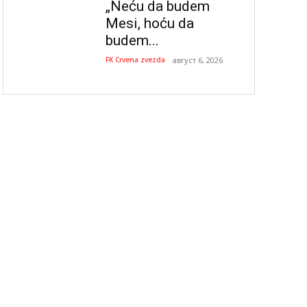
„Neću da budem
Mesi, hoću da
budem...
FK Crvena zvezda
август 6, 2026