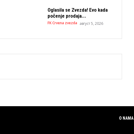
Oglasila se Zvezda! Evo kada
počenje prodaja...
FK Crvena zvezda
август 5, 2026
O NAMA