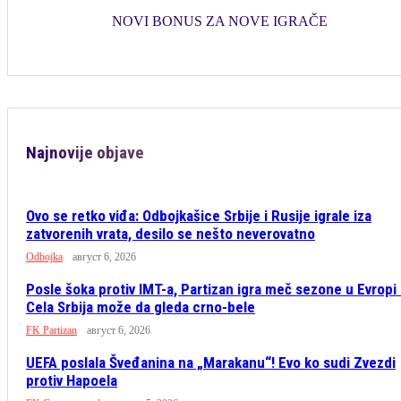
NOVI BONUS ZA NOVE IGRAČE
Najnovije objave
Ovo se retko viđa: Odbojkašice Srbije i Rusije igrale iza
zatvorenih vrata, desilo se nešto neverovatno
Odbojka
август 6, 2026
Posle šoka protiv IMT-a, Partizan igra meč sezone u Evropi
Cela Srbija može da gleda crno-bele
FK Partizan
август 6, 2026
UEFA poslala Šveđanina na „Marakanu“! Evo ko sudi Zvezdi
protiv Hapoela