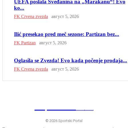
UEFA poslala Šveđanina na „Marakanu“! Evo
ko...
FK Crvena zvezda
август 5, 2026
Ilić presekao pred meč sezone: Partizan bez...
FK Partizan
август 5, 2026
Oglasila se Zvezda! Evo kada počenje prodaja...
FK Crvena zvezda
август 5, 2026
SP
RTSKI 🇷🇸
© 2026 Sportski Portal