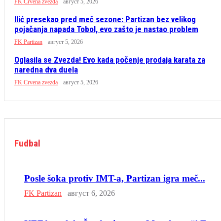
FK Crvena zvezda
август 5, 2026
Ilić presekao pred meč sezone: Partizan bez velikog
pojačanja napada Tobol, evo zašto je nastao problem
FK Partizan
август 5, 2026
Oglasila se Zvezda! Evo kada počenje prodaja karata za
naredna dva duela
FK Crvena zvezda
август 5, 2026
Fudbal
Posle šoka protiv IMT-a, Partizan igra meč...
FK Partizan
август 6, 2026