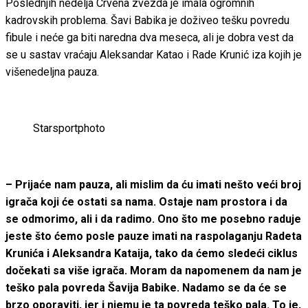
Poslednjih nedelja Crvena zvezda je imala ogromnih
kadrovskih problema. Šavi Babika je doživeo tešku povredu
fibule i neće ga biti naredna dva meseca, ali je dobra vest da
se u sastav vraćaju Aleksandar Katao i Rade Krunić iza kojih je
višenedeljna pauza.
Starsportphoto
– Prijaće nam pauza, ali mislim da ću imati nešto veći broj
igrača koji će ostati sa nama. Ostaje nam prostora i da
se odmorimo, ali i da radimo. Ono što me posebno raduje
jeste što ćemo posle pauze imati na raspolaganju Radeta
Krunića i Aleksandra Kataija, tako da ćemo sledeći ciklus
dočekati sa više igrača. Moram da napomenem da nam je
teško pala povreda Šavija Babike. Nadamo se da će se
brzo oporaviti, jer i njemu je ta povreda teško pala. To je,