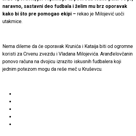
naravno, sastavni deo fudbala i želim mu brz oporavak
kako bi što pre pomogao ekipi –
rekao je Milojević uoči
utakmice.
Nema dileme da će oporavak Krunića i Kataija biti od ogromne
koristi za Crvenu zvezdu i Vladana Milojevića. Aranđelovčanin
ponovo računa na dvojicu izrazito iskusnih fudbalera koji
jednim potezom mogu da reše meč u Kruševcu.