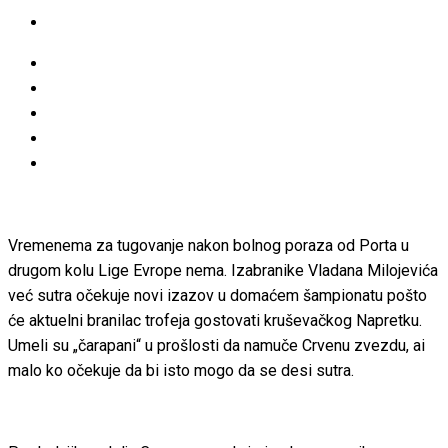
Vremenema za tugovanje nakon bolnog poraza od Porta u
drugom kolu Lige Evrope nema. Izabranike Vladana Milojevića
već sutra očekuje novi izazov u domaćem šampionatu pošto
će aktuelni branilac trofeja gostovati kruševačkog Napretku.
Umeli su „čarapani“ u prošlosti da namuče Crvenu zvezdu, ai
malo ko očekuje da bi isto mogo da se desi sutra.