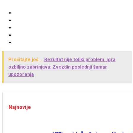
Pročitajte još...
Rezultat nije toliki problem, igra
ozbiljno zabrinjava: Zvezdin poslednji šamar
upozorenja
Najnovije