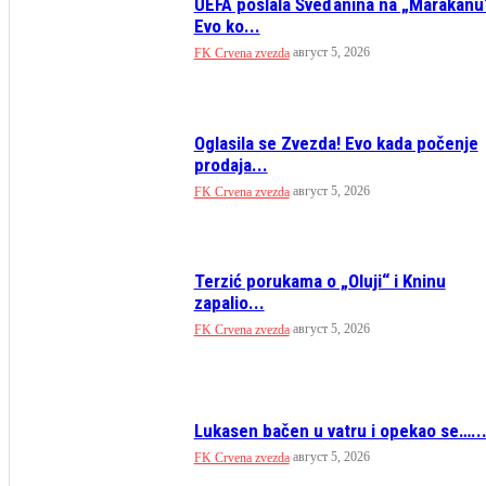
UEFA poslala Šveđanina na „Marakanu
Evo ko...
август 5, 2026
FK Crvena zvezda
Oglasila se Zvezda! Evo kada počenje
prodaja...
август 5, 2026
FK Crvena zvezda
Terzić porukama o „Oluji“ i Kninu
zapalio...
август 5, 2026
FK Crvena zvezda
Lukasen bačen u vatru i opekao se…..
август 5, 2026
FK Crvena zvezda