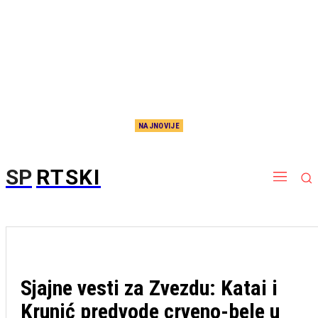
NAJNOVIJE
Ovo se retko viđa: Odbojkašice Srbije i Rusije igrale iza zatvorenih vrata, desilo se nešto
neverovatno
SP
RTSKI
Sjajne vesti za Zvezdu: Katai i
Krunić predvode crveno-bele u