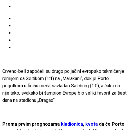
Crveno-beli započeli su drugo po jačini evropsko takmičenje
remijem sa Seltikom (1:1) na „Marakani“, dok je Porto
pogotkom u finišu meča savladao Salcburg (1:0), a čak i da
nije tako, svakako bi šampion Evrope bio veliki favorit za šest
dana na stadionu „Dragao“.
Prema prvim prognozama
kladionica
,
kvota
da će Porto