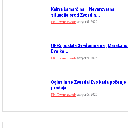
Kakva šamarčina – Neverovatna
situacija pred Zvezdin...
август 6, 2026
FK Crvena zvezda
UEFA poslala Šveđanina na „Marakanu
Evo ko...
август 5, 2026
FK Crvena zvezda
Oglasila se Zvezda! Evo kada počenje
prodaja...
август 5, 2026
FK Crvena zvezda