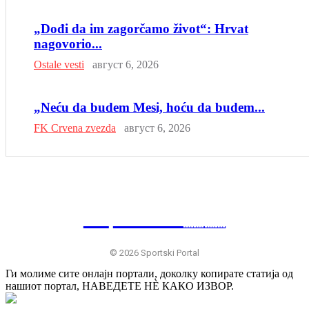
„Dođi da im zagorčamo život“: Hrvat
nagovorio...
Ostale vesti
август 6, 2026
„Neću da budem Mesi, hoću da budem...
FK Crvena zvezda
август 6, 2026
SP
RTSKI 🇷🇸
© 2026 Sportski Portal
Ги молиме сите онлајн портали, доколку копирате статија од
нашиот портал, НАВЕДЕТЕ НÈ КАКО ИЗВОР.