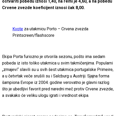
ostvariti pobedu iznosi 1,40, na remi je 4,60, a na pobedu
Crvene zvezde koeficijent iznosi čak 8,00.
Kvote
za utakmicu Porto – Crvena zvezda
Printscreen/flashscore
Ekipa Porta furiozno je otvorila sezonu, pošto ima sedam
pobeda iz isto toliko utakmica u svim takmičenjima. Popularni
„zmajevi“ slavili su u svih šest utakmica portugalske Primeire,
a u četvrtak veče srušili su i Salcburg u Austriji. Sjajna forma
šampiona Evrope iz 2004. godine verovatno je glavni razlog
što je ubedljivi favorit pred naredni meč protiv Crvene zvezde,
a svakako će veliku ulogu igrati i vrednost ekipa.