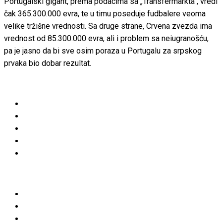
Portugalski gigant, prema podacima sa „Transfermarkta“, vredi
čak 365.300.000 evra, te u timu poseduje fudbalere veoma
velike tržišne vrednosti. Sa druge strane, Crvena zvezda ima
vrednost od 85.300.000 evra, ali i problem sa neiugranošću,
pa je jasno da bi sve osim poraza u Portugalu za srpskog
prvaka bio dobar rezultat.