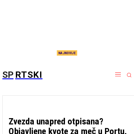
NAJNOVIJE
„Delije“ u transu: Zvezdin duo u vrhu Evrope, biće još bolji, svi ih se već plaše!
SP
RTSKI
Zvezda unapred otpisana?
Objavljene kvote za meč u Portu,