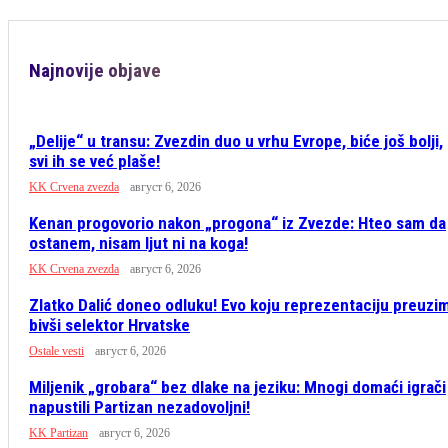
Najnovije objave
„Delije“ u transu: Zvezdin duo u vrhu Evrope, biće još bolji,
svi ih se već plaše!
KK Crvena zvezda
август 6, 2026
Kenan progovorio nakon „progona“ iz Zvezde: Hteo sam da
ostanem, nisam ljut ni na koga!
KK Crvena zvezda
август 6, 2026
Zlatko Dalić doneo odluku! Evo koju reprezentaciju preuzi
bivši selektor Hrvatske
Ostale vesti
август 6, 2026
Miljenik „grobara“ bez dlake na jeziku: Mnogi domaći igrači
napustili Partizan nezadovoljni!
KK Partizan
август 6, 2026