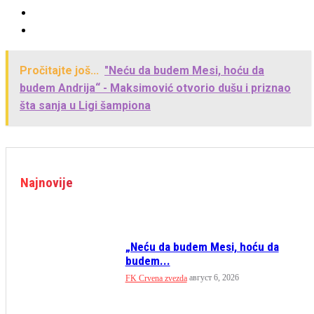
Pročitajte još...
"Neću da budem Mesi, hoću da
budem Andrija“ - Maksimović otvorio dušu i priznao
šta sanja u Ligi šampiona
Najnovije
„Neću da budem Mesi, hoću da
budem...
август 6, 2026
FK Crvena zvezda