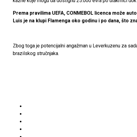
kazne koje mogu da dostignu 25.000 evra po utakmici dok s
Prema pravilima UEFA, CONMEBOL licenca može automat
Luis je na klupi Flamenga oko godinu i po dana, što znač
Zbog toga je potencijalni angažman u Leverkuzenu za sada 
brazilskog stručnjaka.