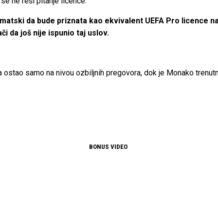
e ne reši pitanje licence.
ski da bude priznata kao ekvivalent UEFA Pro licence nako
i da još nije ispunio taj uslov.
ostao samo na nivou ozbiljnih pregovora, dok je Monako trenutn
BONUS VIDEO