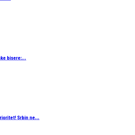
ke bisere:...
oritet! Srbin ne...