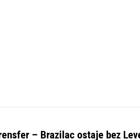
FUDBAL
KOŠARKA
OSTALI SPORTOVI
TENIS
rensfer – Brazilac ostaje bez Le