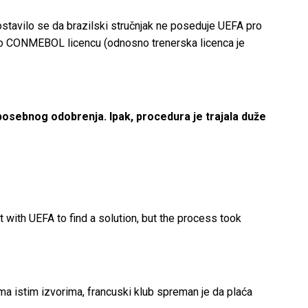
ostavilo se da brazilski stručnjak ne poseduje UEFA pro
mo CONMEBOL licencu (odnosno trenerska licenca je
 posebnog odobrenja. Ipak, procedura je trajala duže
with UEFA to find a solution, but the process took
a istim izvorima, francuski klub spreman je da plaća