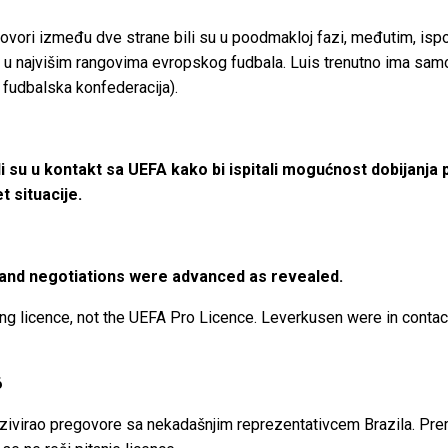
govori između dve strane bili su u poodmakloj fazi, međutim, isp
a u najvišim rangovima evropskog fudbala. Luis trenutno ima sa
 fudbalska konfederacija).
i su u kontakt sa UEFA kako bi ispitali mogućnost dobijanja
t situacije.
s and negotiations were advanced as revealed.
licence, not the UEFA Pro Licence. Leverkusen were in contact 
6
nzivirao pregovore sa nekadašnjim reprezentativcem Brazila. Prem