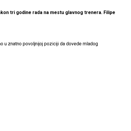
n tri godine rada na mestu glavnog trenera. Filipe
o u znatno povoljnijoj poziciji da dovede mladog