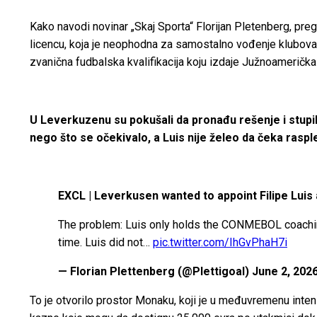
Kako navodi novinar „Skaj Sporta“ Florijan Pletenberg, pre
licencu, koja je neophodna za samostalno vođenje klubov
zvanična fudbalska kvalifikacija koju izdaje Južnoamerička
U Leverkuzenu su pokušali da pronađu rešenje i stupil
nego što se očekivalo, a Luis nije želeo da čeka rasple
EXCL | Leverkusen wanted to appoint Filipe Lui
The problem: Luis only holds the CONMEBOL coaching 
time. Luis did not…
pic.twitter.com/IhGvPhaH7i
— Florian Plettenberg (@Plettigoal) June 2, 202
To je otvorilo prostor Monaku, koji je u međuvremenu inte